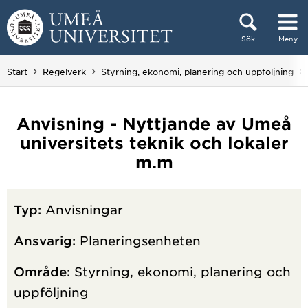
Hoppa direkt till innehållet
Sök
Meny
Huvudmenyn dold.
Start
Regelverk
Styrning, ekonomi, planering och uppföljning
Anvisning - Nyttjande av Umeå
universitets teknik och lokaler
m.m
Typ:
Anvisningar
Ansvarig:
Planeringsenheten
Område:
Styrning, ekonomi, planering och
uppföljning