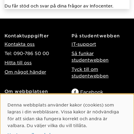
Du får stöd och svar på dina frågor av Infocenter.
Kontaktuppgifter
På studentwebben
Kontakta oss
IT-support
Tel: 090-786 50 00
Så funkar
studentwebben
Hitta till oss
Tyck till om
Om något händer
studentwebben
Om webbplatsen
Facebook
Tillgänglighet på umu.se
Instagram
Cookie-samtycke
Denna webbplats använder kakor (cookies) som
Behandling av
lagras i din webbläsare. Vissa kakor är nödvändiga
TikTok
personuppgifter
för att sidan ska fungera korrekt och andra är
Youtube
Hantera kakor
valbara. Du väljer vilka du vill tillåta.
LinkedIn