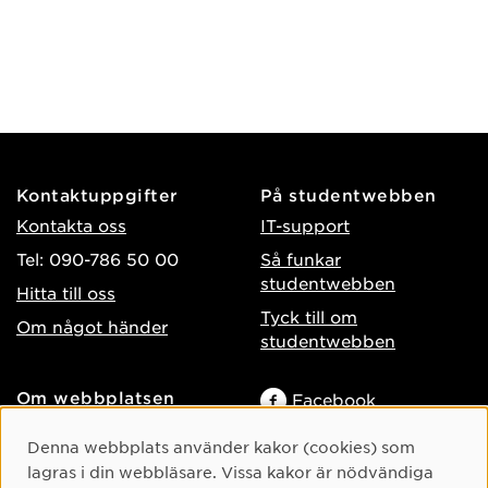
Kontaktuppgifter
På studentwebben
Kontakta oss
IT-support
Tel: 090-786 50 00
Så funkar
studentwebben
Hitta till oss
Tyck till om
Om något händer
studentwebben
Om webbplatsen
Facebook
Tillgänglighet på umu.se
Instagram
Cookie-samtycke
Denna webbplats använder kakor (cookies) som
Behandling av
lagras i din webbläsare. Vissa kakor är nödvändiga
TikTok
personuppgifter