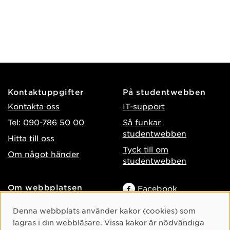
Kontaktuppgifter
På studentwebben
Kontakta oss
IT-support
Tel: 090-786 50 00
Så funkar
studentwebben
Hitta till oss
Tyck till om
Om något händer
studentwebben
Om webbplatsen
Facebook
Tillgänglighet på umu.se
Instagram
Cookie-samtycke
Denna webbplats använder kakor (cookies) som
Behandling av
lagras i din webbläsare. Vissa kakor är nödvändiga
TikTok
personuppgifter