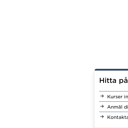
Hitta p
Kurser i
Anmäl d
Kontakta