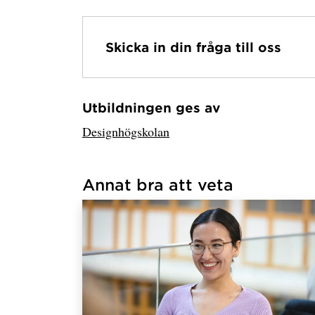
Skicka in din fråga till oss
Utbildningen ges av
Har hämtat avsändare.
Designhögskolan
Annat bra att veta
Har hämtat länkar.