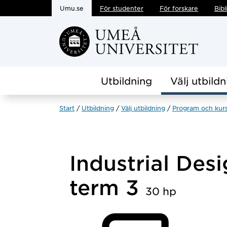
Umu.se
För studenter
För forskare
Bibl
Hoppa direkt till innehållet
Utbildning
Välj utbildn
Start
Utbildning
Välj utbildning
Program och kur
Industrial Desi
term 3
30 hp