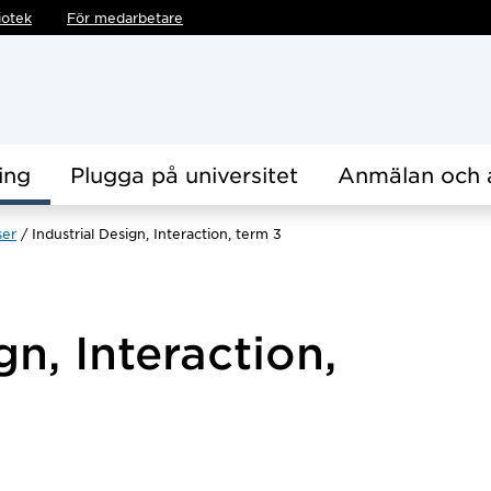
iotek
För medarbetare
ing
Plugga på universitet
Anmälan och 
ser
Industrial Design, Interaction, term 3
gn, Interaction,