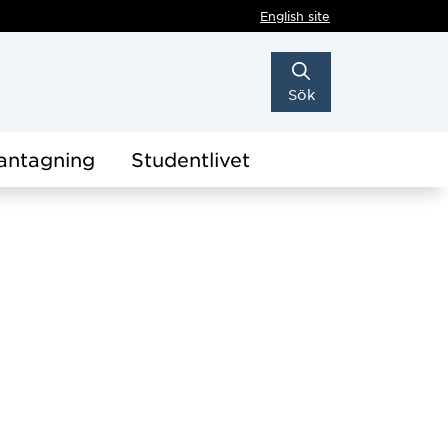
English site
Sök
antagning
Studentlivet