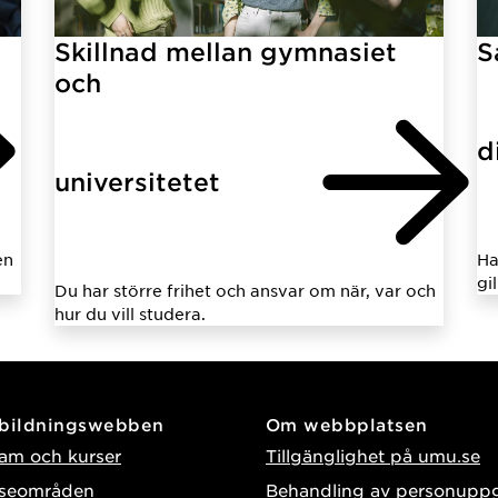
Skillnad mellan gymnasiet
S
och
d
universitetet
en
Ha
gi
Du har större frihet och ansvar om när, var och
hur du vill studera.
tbildningswebben
Om webbplatsen
am och kurser
Tillgänglighet på umu.se
sseområden
Behandling av personuppg