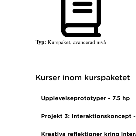
Typ:
Kurspaket, avancerad nivå
Kurser inom kurspaketet
Har hämtat kurser inom kurspaketet.
Visar lista med kurser inom kurspaketet för
H
Upplevelseprototyper - 7.5 hp
Projekt 3: Interaktionskoncept -
Kreativa reflektioner kring inte