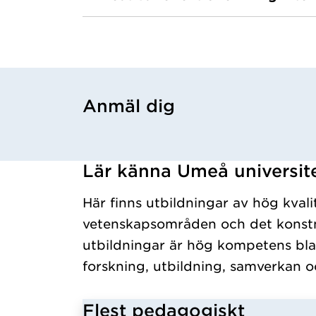
Anmäl dig
Har hämtat utbildning.
Lär känna Umeå universit
Har hämtat kursochkurspaket.
Här finns utbildningar av hög kvali
vetenskapsområden och det konstn
utbildningar är hög kompetens bla
forskning, utbildning, samverkan o
Flest pedagogiskt