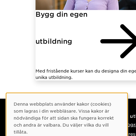
Bygg din egen
utbildning
Med fristående kurser kan du designa din eg
unika utbildning.
Cookie-samtycke
Denna webbplats använder kakor (cookies)
som lagras i din webbläsare. Vissa kakor är
Kontaktuppgifter
På u
nödvändiga för att sidan ska fungera korrekt
Kontakta oss
Progr
och andra är valbara. Du väljer vilka du vill
tillåta.
Tel: 090-786 50 00
Intre