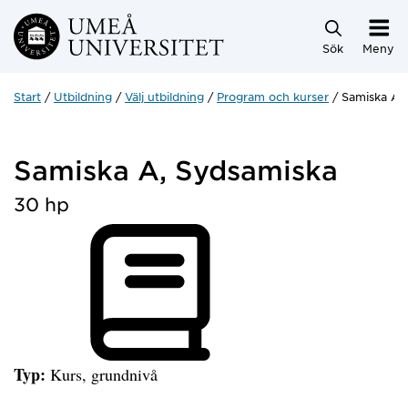
Hoppa direkt till innehållet
Sök
Meny
Start
Utbildning
Välj utbildning
Program och kurser
Samiska A,
Samiska A, Sydsamiska
30 hp
Typ:
Kurs, grundnivå