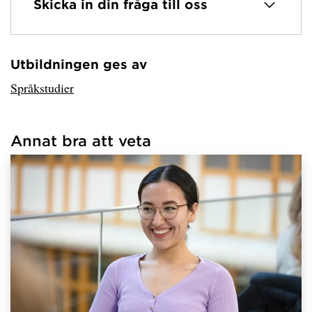
Skicka in din fråga till oss
Utbildningen ges av
Har hämtat avsändare.
Språkstudier
Annat bra att veta
Har hämtat länkar.