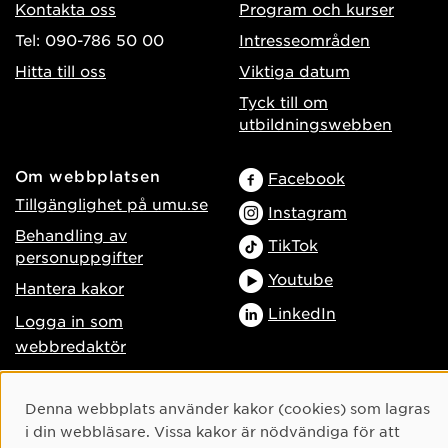
Kontakta oss
Program och kurser
Tel: 090-786 50 00
Intresseområden
Hitta till oss
Viktiga datum
Tyck till om
utbildningswebben
Om webbplatsen
Facebook
Tillgänglighet på umu.se
Instagram
Behandling av
TikTok
personuppgifter
Youtube
Hantera kakor
LinkedIn
Logga in som
webbredaktör
Cookie-samtycke
Denna webbplats använder kakor (cookies) som lagras
i din webbläsare. Vissa kakor är nödvändiga för att