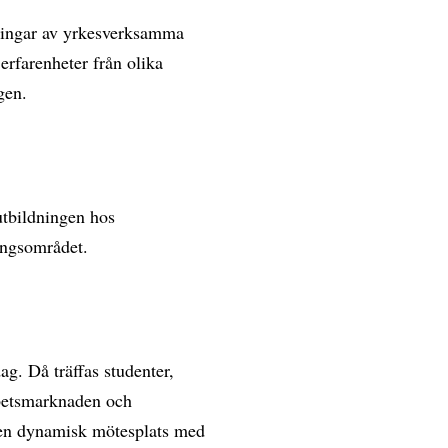
sningar av yrkesverksamma
erfarenheter från olika
gen.
utbildningen hos
ingsområdet.
g. Då träffas studenter,
betsmarknaden och
 en dynamisk mötesplats med