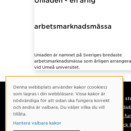
Uniaden - en årlig
arbetsmarknadsmässa
Uniaden är namnet på Sveriges bredaste
arbetsmarknadsmässa som årligen arrangera
vid Umeå universitet.
Cookie-samtycke
Denna webbplats använder kakor (cookies)
som lagras i din webbläsare. Vissa kakor är
Kontaktuppgifter
På s
nödvändiga för att sidan ska fungera korrekt
Kontakta oss
IT-su
och andra är valbara. Du väljer vilka du vill
tillåta.
Tel: 090-786 50 00
Så fu
Hantera valbara kakor
Hitta till oss
Tyck 