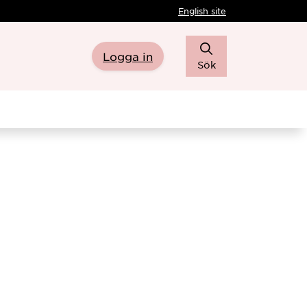
English site
Logga in
Sök