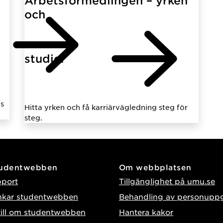
Arbetsförmedlingen – yrken
och
studier
s
Hitta yrken och få karriärvägledning steg för
steg.
tudentwebben
Om webbplatsen
pport
Tillgänglighet på umu.se
nkar studentwebben
Behandling av personuppg
till om studentwebben
Hantera kakor