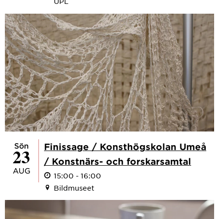
UPL
sön
Finissage / Konsthögskolan Umeå
23
/ Konstnärs- och forskarsamtal
AUG
15:00 - 16:00
Bildmuseet