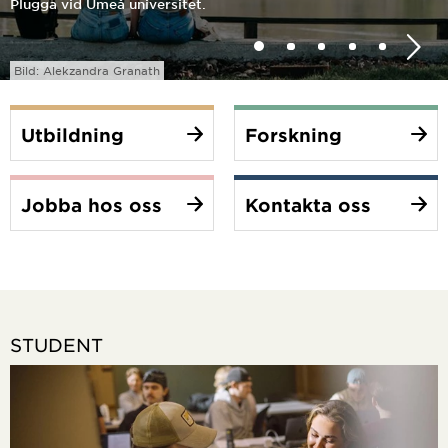
Plugga vid Umeå universitet.
Bild nummer 0 av 5
Aktuell bild.
Bild nummer 1 av 5
Bild nummer 2 a
Bild nummer
Bild num
Bild: Alekzandra Granath
Utbildning
Forskning
Jobba hos oss
Kontakta oss
STUDENT