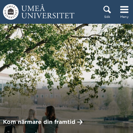
Hoppa direkt till innehållet
Sök
Meny
Huvudmenyn dold.
Kom närmare din
framtid