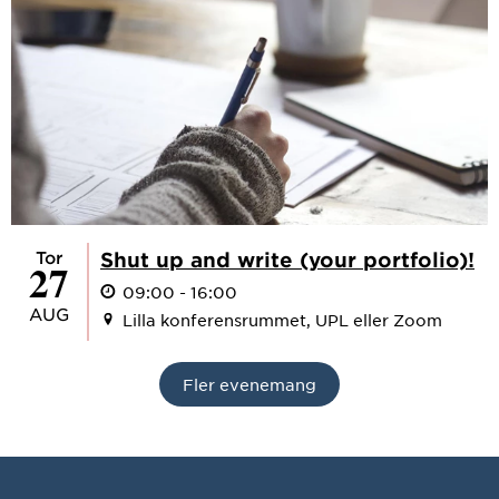
tor
Shut up and write (your portfolio)!
27
09:00 - 16:00
AUG
Lilla konferensrummet, UPL eller Zoom
Fler evenemang