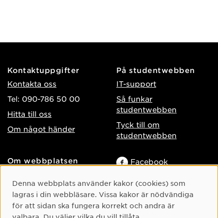
Kontaktuppgifter
På studentwebben
Kontakta oss
IT-support
Tel: 090-786 50 00
Så funkar
studentwebben
Hitta till oss
Tyck till om
Om något händer
studentwebben
Om webbplatsen
Facebook
Tillgänglighet på umu.se
Instagram
Cookie-samtycke
Denna webbplats använder kakor (cookies) som
Behandling av
TikTok
lagras i din webbläsare. Vissa kakor är nödvändiga
personuppgifter
för att sidan ska fungera korrekt och andra är
Youtube
Hantera kakor
valbara. Du väljer vilka du vill tillåta.