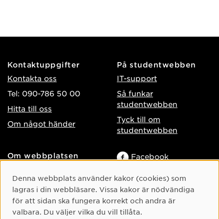
Kontaktuppgifter
På studentwebben
Kontakta oss
IT-support
Tel: 090-786 50 00
Så funkar
studentwebben
Hitta till oss
Tyck till om
Om något händer
studentwebben
Om webbplatsen
Facebook
Tillgänglighet på umu.se
Instagram
Cookie-samtycke
Denna webbplats använder kakor (cookies) som
Behandling av
TikTok
lagras i din webbläsare. Vissa kakor är nödvändiga
personuppgifter
för att sidan ska fungera korrekt och andra är
Youtube
Hantera kakor
valbara. Du väljer vilka du vill tillåta.