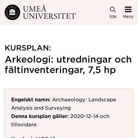
Hoppa direkt till innehållet
Sök
Meny
KURSPLAN:
Arkeologi: utredningar och
fältinventeringar, 7,5 hp
Engelskt namn:
Archaeology: Landscape
Analysis and Surveying
Denna kursplan gäller:
2020-12-14
och
tillsvidare