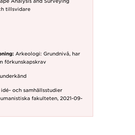
ape Analysis and Surveying
h tillsvidare
pning:
Arkeologi: Grundnivå, har
om förkunskapskrav
 underkänd
r idé- och samhällsstudier
humanistiska fakulteten, 2021-09-