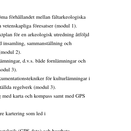
öma förhållandet mellan fältarkeologiska
 vetenskapliga föresatser (modul 1).
ktplan för en arkeologisk utredning åtföljd
ad insamling, sammanställning och
(modul 2).
rlämningar, d.v.s. både fornlämningar och
modul 3).
okumentationstekniker för kulturlämningar i
tällda regelverk (modul 3).
 sig med karta och kompass samt med GPS
are kartering som led i
gsteknik (GPS data) och bearbeta