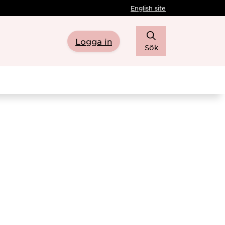
English site
Logga in
Sök