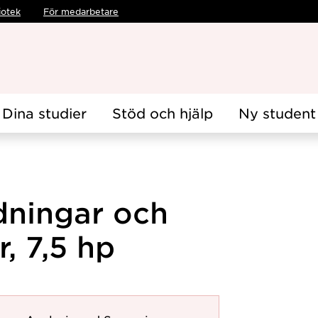
iotek
För medarbetare
Dina studier
Stöd och hjälp
Ny student
dningar och
r, 7,5 hp