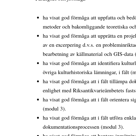
ha visat god förmåga att uppfatta och bed
metoder och bakomliggande teoretiska och
ha visat god förmåga att upprätta en proje
av en excerpering d.v.s. en probleminrikt
bearbetning av källmaterial och GIS-data 
ha visat god förmåga att identifiera kultu
övriga kulturhistoriska lämningar, i fält (
ha visat god förmåga att i fält tillämpa d
enlighet med Riksantikvarieämbetets fasts
ha visat god förmåga att i fält orientera
(modul 3).
ha visat god förmåga att i fält utföra enkl
dokumentationsprocessen (modul 3).
ha visat god förmåga att hantera inmätnin