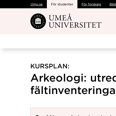
Umu.se
För studenter
För forskare
Bibl
Hoppa direkt till innehållet
KURSPLAN:
Arkeologi: utre
fältinventeringa