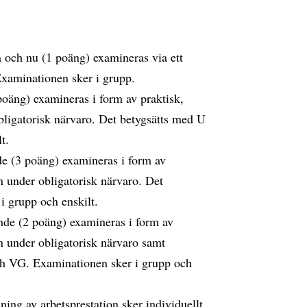
 och nu (1 poäng) examineras via ett
Examinationen sker i grupp.
poäng) examineras i form av praktisk,
obligatorisk närvaro. Det betygsätts med U
lt.
de (3 poäng) examineras i form av
on under obligatorisk närvaro. Det
i grupp och enskilt.
ande (2 poäng) examineras i form av
on under obligatorisk närvaro samt
ch VG. Examinationen sker i grupp och
ng av arbetsprestation sker individuellt.