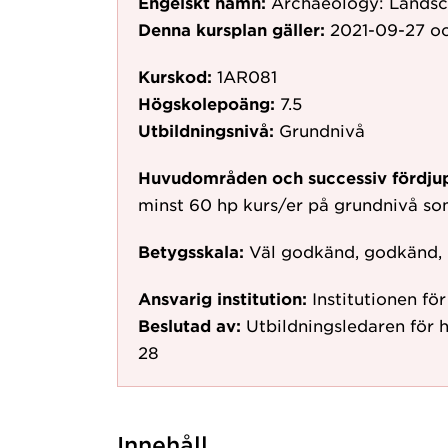
Engelskt namn:
Archaeology: Landsc
Denna kursplan gäller:
2021-09-27
oc
Kurskod:
1AR081
Högskolepoäng:
7.5
Utbildningsnivå:
Grundnivå
Huvudområden och successiv fördju
minst 60 hp kurs/er på grundnivå s
Betygsskala:
Väl godkänd, godkänd,
Ansvarig institution:
Institutionen fö
Beslutad av:
Utbildningsledaren för 
28
Innehåll