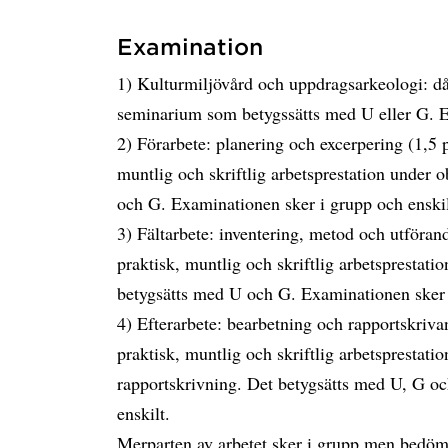
Examination
1) Kulturmiljövård och uppdragsarkeologi: då
seminarium som betygssätts med U eller G. 
2) Förarbete: planering och excerpering (1,5 
muntlig och skriftlig arbetsprestation under 
och G. Examinationen sker i grupp och enski
3) Fältarbete: inventering, metod och utföran
praktisk, muntlig och skriftlig arbetsprestati
betygsätts med U och G. Examinationen sker 
4) Efterarbete: bearbetning och rapportskriv
praktisk, muntlig och skriftlig arbetsprestati
rapportskrivning. Det betygsätts med U, G o
enskilt.
Merparten av arbetet sker i grupp men bedömni