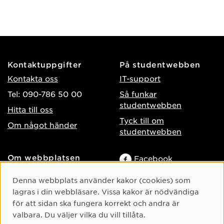
Kontaktuppgifter
På studentwebben
Kontakta oss
IT-support
Tel: 090-786 50 00
Så funkar
studentwebben
Hitta till oss
Tyck till om
Om något händer
studentwebben
Om webbplatsen
Facebook
Tillgänglighet på umu.se
Instagram
Cookie-samtycke
Denna webbplats använder kakor (cookies) som
Behandling av
lagras i din webbläsare. Vissa kakor är nödvändiga
TikTok
personuppgifter
för att sidan ska fungera korrekt och andra är
Youtube
Hantera kakor
valbara. Du väljer vilka du vill tillåta.