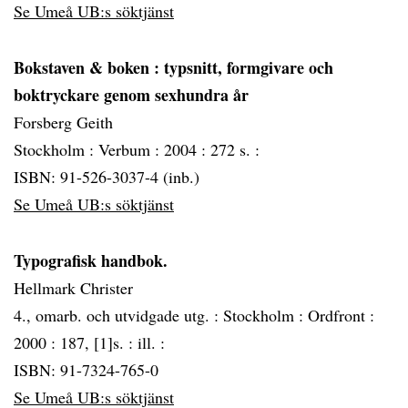
Se Umeå UB:s söktjänst
Bokstaven & boken
: typsnitt, formgivare och
boktryckare genom sexhundra år
Forsberg Geith
Stockholm :
Verbum :
2004 :
272 s. :
ISBN: 91-526-3037-4 (inb.)
Se Umeå UB:s söktjänst
Typografisk handbok.
Hellmark Christer
4., omarb. och utvidgade utg. :
Stockholm :
Ordfront :
2000 :
187, [1]s. : ill. :
ISBN: 91-7324-765-0
Se Umeå UB:s söktjänst