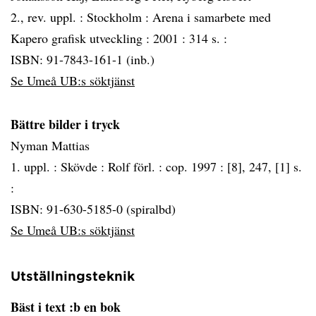
2., rev. uppl. :
Stockholm :
Arena i samarbete med
Kapero grafisk utveckling :
2001 :
314 s. :
ISBN: 91-7843-161-1 (inb.)
Se Umeå UB:s söktjänst
Bättre bilder i tryck
Nyman Mattias
1. uppl. :
Skövde :
Rolf förl. :
cop. 1997 :
[8], 247, [1] s.
:
ISBN: 91-630-5185-0 (spiralbd)
Se Umeå UB:s söktjänst
Utställningsteknik
Bäst i text :b en bok