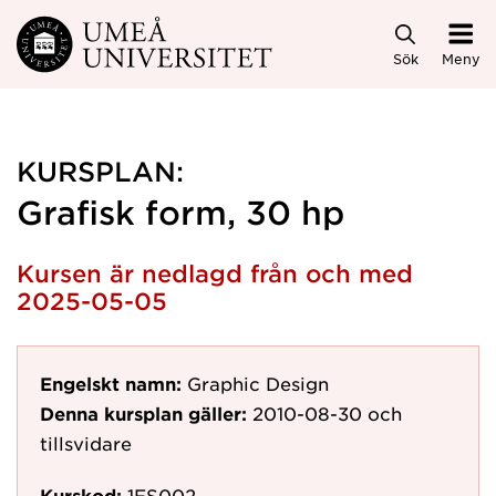
Hoppa direkt till innehållet
Sök
Meny
KURSPLAN:
Grafisk form, 30 hp
Kursen är nedlagd från och med
2025-05-05
Engelskt namn:
Graphic Design
Denna kursplan gäller:
2010-08-30
och
tillsvidare
Kurskod:
1ES002