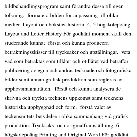
bildbehandlingsprogram samt förändra dessa till egen
tolkning.  formatera bilden för anpassning till olika
medier. Layout och bokstavshistoria, 4, 5 högskolepoäng
Layout and Letter History För godkänt moment skall den
studerande kunna;  förstå och kunna producera
betraktningsskisser till trycksaker och utställningar.  veta
vad som betraktas som tillåtet och otillåtet vad beträffar
publicering av egna och andras tecknade och fotografiska
bilder samt annan grafisk produktion som regleras av
upphovsmannarätten.  förstå och kunna analysera de
skrivna och tryckta tecknens uppkomst samt tecknens
historiska uppbyggnad och form.  förstå valet av
teckensnittets betydelse i olika sammanhang vid grafisk
produktion. Trycksaks- och originalframställning, 6
högskolepoäng Printing and Original Word För godkänt