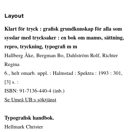
Layout
Klart för tryck
: grafisk grundkunskap för alla som
sysslar med trycksaker : en bok om manus, sättning,
repro, tryckning, typografi m m
Hallberg Åke, Bergman Bo, Dahlström Rolf, Richter
Regina
6., helt omarb. uppl. :
Halmstad :
Spektra :
1993 :
301,
[3] s. :
ISBN: 91-7136-440-4 (inb.)
Se Umeå UB:s söktjänst
Typografisk handbok.
Hellmark Christer