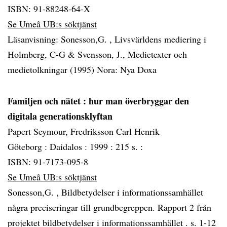
ISBN: 91-88248-64-X
Se Umeå UB:s söktjänst
Läsanvisning: Sonesson,G. , Livsvärldens mediering i
Holmberg, C-G & Svensson, J., Medietexter och
medietolkningar (1995) Nora: Nya Doxa
Familjen och nätet
: hur man överbryggar den
digitala generationsklyftan
Papert Seymour, Fredriksson Carl Henrik
Göteborg :
Daidalos :
1999 :
215 s. :
ISBN: 91-7173-095-8
Se Umeå UB:s söktjänst
Sonesson,G. , Bildbetydelser i informationssamhället
några preciseringar till grundbegreppen. Rapport 2 från
projektet bildbetydelser i informationssamhället . s. 1-12