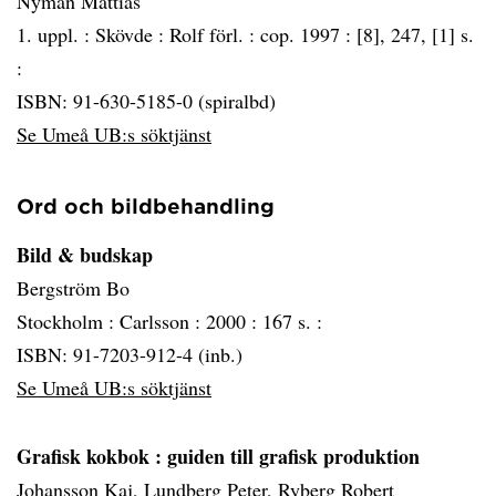
Nyman Mattias
1. uppl. :
Skövde :
Rolf förl. :
cop. 1997 :
[8], 247, [1] s.
:
ISBN: 91-630-5185-0 (spiralbd)
Se Umeå UB:s söktjänst
Ord och bildbehandling
Bild & budskap
Bergström Bo
Stockholm :
Carlsson :
2000 :
167 s. :
ISBN: 91-7203-912-4 (inb.)
Se Umeå UB:s söktjänst
Grafisk kokbok
: guiden till grafisk produktion
Johansson Kaj, Lundberg Peter, Ryberg Robert