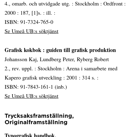
4., omarb. och utvidgade utg. :
Stockholm :
Ordfront :
2000 :
187, [1]s. : ill. :
ISBN: 91-7324-765-0
Se Umeå UB:s söktjänst
Grafisk kokbok
: guiden till grafisk produktion
Johansson Kaj, Lundberg Peter, Ryberg Robert
2., rev. uppl. :
Stockholm :
Arena i samarbete med
Kapero grafisk utveckling :
2001 :
314 s. :
ISBN: 91-7843-161-1 (inb.)
Se Umeå UB:s söktjänst
Trycksaksframställning,
Originalframställning
Typografisk handbok.