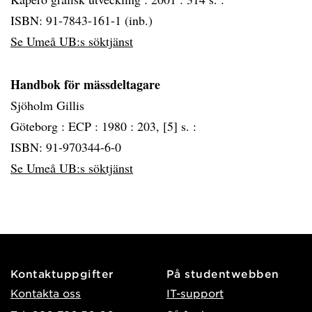
ISBN: 91-7843-161-1 (inb.)
Se Umeå UB:s söktjänst
Handbok för mässdeltagare
Sjöholm Gillis
Göteborg :
ECP :
1980 :
203, [5] s. :
ISBN: 91-970344-6-0
Se Umeå UB:s söktjänst
Kontaktuppgifter
På studentwebben
Kontakta oss
IT-support