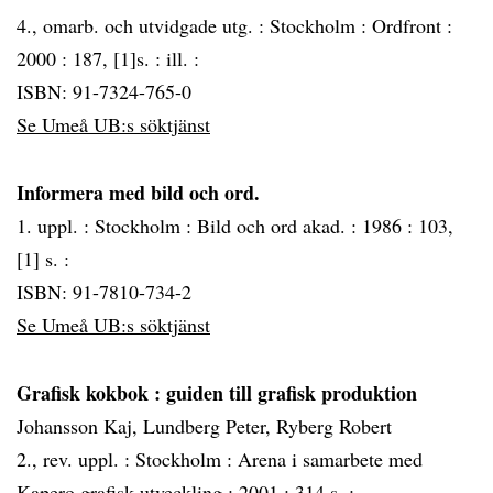
4., omarb. och utvidgade utg. :
Stockholm :
Ordfront :
2000 :
187, [1]s. : ill. :
ISBN: 91-7324-765-0
Se Umeå UB:s söktjänst
Informera med bild och ord.
1. uppl. :
Stockholm :
Bild och ord akad. :
1986 :
103,
[1] s. :
ISBN: 91-7810-734-2
Se Umeå UB:s söktjänst
Grafisk kokbok
: guiden till grafisk produktion
Johansson Kaj, Lundberg Peter, Ryberg Robert
2., rev. uppl. :
Stockholm :
Arena i samarbete med
Kapero grafisk utveckling :
2001 :
314 s. :