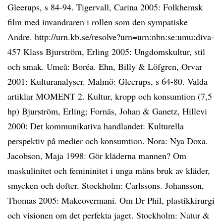
Gleerups, s 84-94. Tigervall, Carina 2005: Folkhemsk
film med invandraren i rollen som den sympatiske
Andre. http://urn.kb.se/resolve?urn=urn:nbn:se:umu:diva-
457 Klass Bjurström, Erling 2005: Ungdomskultur, stil
och smak. Umeå: Boréa. Ehn, Billy & Löfgren, Orvar
2001: Kulturanalyser. Malmö: Gleerups, s 64-80. Valda
artiklar MOMENT 2. Kultur, kropp och konsumtion (7,5
hp) Bjurström, Erling; Fornäs, Johan & Ganetz, Hillevi
2000: Det kommunikativa handlandet: Kulturella
perspektiv på medier och konsumtion. Nora: Nya Doxa.
Jacobson, Maja 1998: Gör kläderna mannen? Om
maskulinitet och femininitet i unga mäns bruk av kläder,
smycken och dofter. Stockholm: Carlssons. Johansson,
Thomas 2005: Makeovermani. Om Dr Phil, plastikkirurgi
och visionen om det perfekta jaget. Stockholm: Natur &