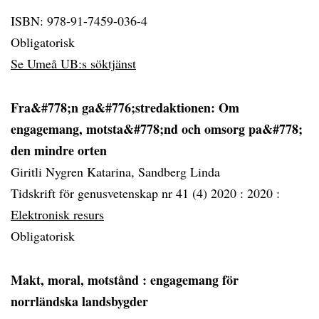
ISBN: 978-91-7459-036-4
Obligatorisk
Se Umeå UB:s söktjänst
Fra&#778;n ga&#776;stredaktionen: Om
engagemang, motsta&#778;nd och omsorg pa&#778;
den mindre orten
Giritli Nygren Katarina, Sandberg Linda
Tidskrift för genusvetenskap nr 41 (4) 2020 :
2020 :
Elektronisk resurs
Obligatorisk
Makt, moral, motstånd
: engagemang för
norrländska landsbygder