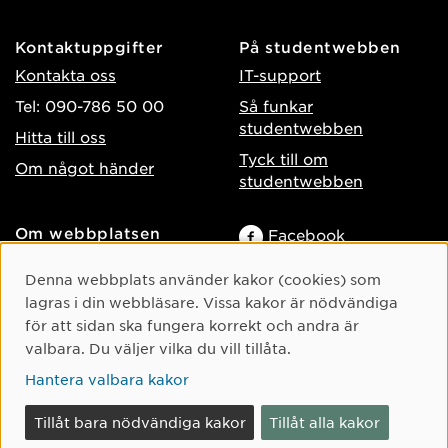
Kontaktuppgifter
På studentwebben
Kontakta oss
IT-support
Tel: 090-786 50 00
Så funkar
studentwebben
Hitta till oss
Tyck till om
Om något händer
studentwebben
Om webbplatsen
Facebook
Tillgänglighet på umu.se
Instagram
Cookie-samtycke
Denna webbplats använder kakor (cookies) som
Behandling av
TikTok
lagras i din webbläsare. Vissa kakor är nödvändiga
personuppgifter
för att sidan ska fungera korrekt och andra är
Youtube
Hantera kakor
valbara. Du väljer vilka du vill tillåta.
LinkedIn
Hantera valbara kakor
Tillåt bara nödvändiga kakor
Tillåt alla kakor