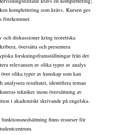
ervisningstillfälle krävs en komplettering;
lken komplettering som krävs. Kursen ges
ka förekommer.
v och diskussioner kring teoretiska
skribera, översätta och presentera
ypiska forskningsframställningar från det
era relevansen av olika typer av analys
a över olika typer av kunskap som kan
 analysera resultatet, identifiera teman
kuteras tekniker inom översättning av
ition i akademiskt skrivande på engelska.
 funktionsnedsättning finns resurser för
Studentcentrum.