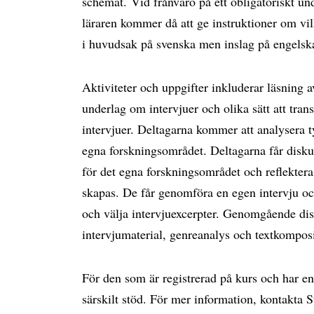
schemat. Vid frånvaro på ett obligatoriskt und
läraren kommer då att ge instruktioner om vi
i huvudsak på svenska men inslag på engels
Aktiviteter och uppgifter inkluderar läsning a
underlag om intervjuer och olika sätt att tran
intervjuer. Deltagarna kommer att analysera t
egna forskningsområdet. Deltagarna får diskut
för det egna forskningsområdet och reflekter
skapas. De får genomföra en egen intervju och
och välja intervjuexcerpter. Genomgående dis
intervjumaterial, genreanalys och textkompos
För den som är registrerad på kurs och har en
särskilt stöd. För mer information, kontakta 