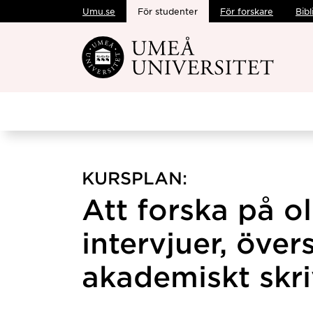
Umu.se
För studenter
För forskare
Bibl
Hoppa direkt till innehållet
KURSPLAN:
Att forska på ol
intervjuer, över
akademiskt skri