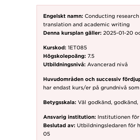
Engelskt namn:
Conducting research 
translation and academic writing
Denna kursplan gäller:
2025-01-20
oc
Kurskod:
1ET085
Högskolepoäng:
7.5
Utbildningsnivå:
Avancerad nivå
Huvudområden och successiv fördju
har endast kurs/er på grundnivå som
Betygsskala:
Väl godkänd, godkänd,
Ansvarig institution:
Institutionen fö
Beslutad av:
Utbildningsledaren för 
05