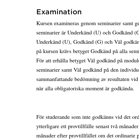
Examination
Kursen examineras genom seminarier samt gen
seminarier är Underkänd (U) och Godkänd (G).
Underkänd (U), Godkänd (G) och Väl godkänd
på kursen krävs betyget Godkänd på alla semi
För att erhålla betyget Väl godkänd på modul
seminarier samt Väl godkänd på den individue
sammanfattande bedömning av resultaten vid e
när alla obligatoriska moment är godkända.
För studerande som inte godkänns vid det ordi
ytterligare ett provtillfälle senast två månader 
månader efter provtillfället om det ordinarie pr