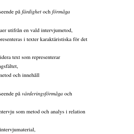
vseende på
färdighet
och
förmåga
uer utifrån en vald intervjumetod,
esenteras i texter karaktäristiska för det
videra text som representerar
ngsfältet,
metod och innehåll
vseende på
värderingsförmåga
och
intervju som metod och analys i relation
 intervjumaterial,