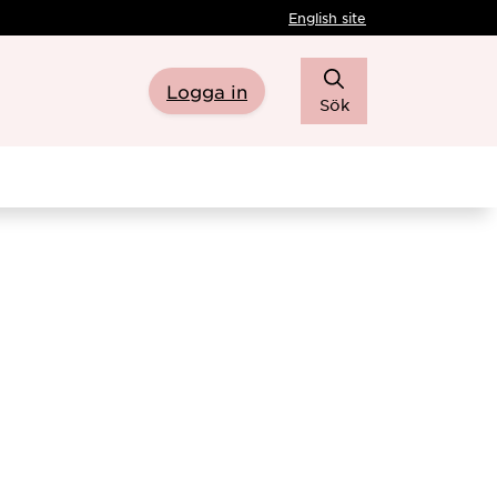
English site
Logga in
Sök