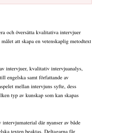
ra och översätta kvalitativa intervjuer
målet att skapa en vetenskaplig metodtext
intervjuer, kvalitativ intervjuanalys,
 till engelska samt författande av
mspelet mellan intervjuns syfte, dess
vilken typ av kunskap som kan skapas
v intervjumaterial där nyanser av både
elska texten beaktas. Deltagarna får