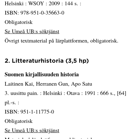
Helsinki :
WSOY :
2009 :
144 s. :
ISBN: 978-951-0-35663-0
Obligatorisk
Se Umeå UB:s söktjänst
Övrigt textmaterial på lärplattformen, obligatorisk.
2. Litteraturhistoria (3,5 hp)
Suomen kirjallisuuden historia
Laitinen Kai, Herranen Gun, Apo Satu
3. uusittu pain. :
Helsinki :
Otava :
1991 :
666 s., [64]
pl.-s. :
ISBN: 951-1-11775-0
Obligatorisk
Se Umeå UB:s söktjänst