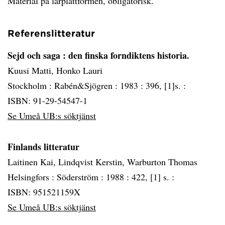
Material på lärplattformen, obligatorisk.
Referenslitteratur
Sejd och saga
: den finska forndiktens historia.
Kuusi Matti, Honko Lauri
Stockholm :
Rabén&Sjögren :
1983 :
396, [1]s. :
ISBN: 91-29-54547-1
Se Umeå UB:s söktjänst
Finlands litteratur
Laitinen Kai, Lindqvist Kerstin, Warburton Thomas
Helsingfors :
Söderström :
1988 :
422, [1] s. :
ISBN: 951521159X
Se Umeå UB:s söktjänst