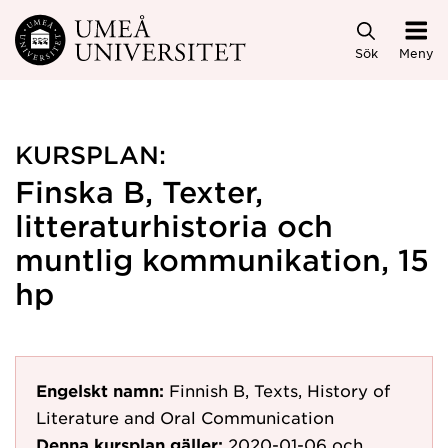
Hoppa direkt till innehållet
Sök
Meny
KURSPLAN:
Finska B, Texter,
litteraturhistoria och
muntlig kommunikation, 15
hp
Engelskt namn:
Finnish B, Texts, History of
Literature and Oral Communication
Denna kursplan gäller:
2020-01-06
och