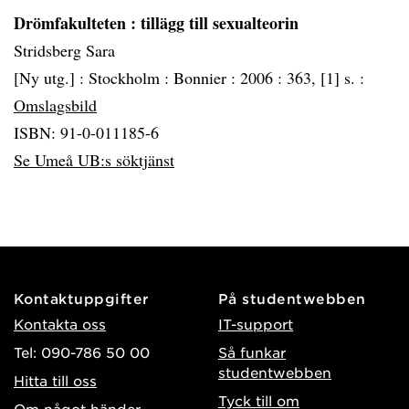
Drömfakulteten
: tillägg till sexualteorin
Stridsberg Sara
[Ny utg.] :
Stockholm :
Bonnier :
2006 :
363, [1] s. :
Omslagsbild
ISBN: 91-0-011185-6
Se Umeå UB:s söktjänst
Kontaktuppgifter
På studentwebben
Kontakta oss
IT-support
Tel: 090-786 50 00
Så funkar
studentwebben
Hitta till oss
Tyck till om
Om något händer