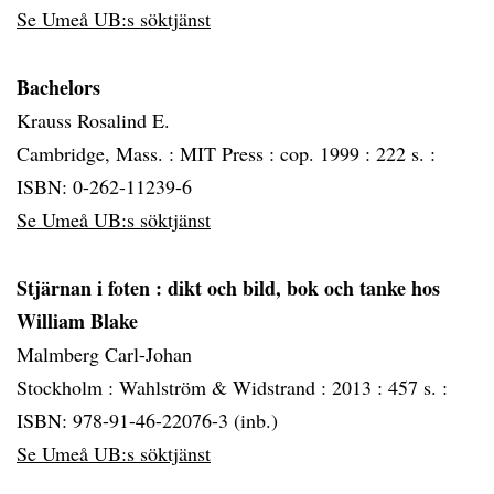
Se Umeå UB:s söktjänst
Bachelors
Krauss Rosalind E.
Cambridge, Mass. :
MIT Press :
cop. 1999 :
222 s. :
ISBN: 0-262-11239-6
Se Umeå UB:s söktjänst
Stjärnan i foten
: dikt och bild, bok och tanke hos
William Blake
Malmberg Carl-Johan
Stockholm :
Wahlström & Widstrand :
2013 :
457 s. :
ISBN: 978-91-46-22076-3 (inb.)
Se Umeå UB:s söktjänst