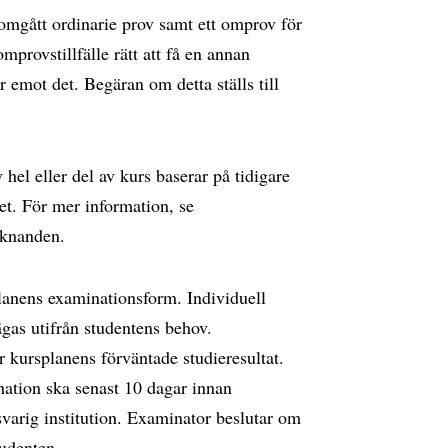
omgått ordinarie prov samt ett omprov för
omprovstillfälle rätt att få en annan
r emot det. Begäran om detta ställs till
el eller del av kurs baserar på tidigare
t. För mer information, se
aknanden.
lanens examinationsform. Individuell
gas utifrån studentens behov.
kursplanens förväntade studieresultat.
ation ska senast 10 dagar innan
varig institution. Examinator beslutar om
udenten.