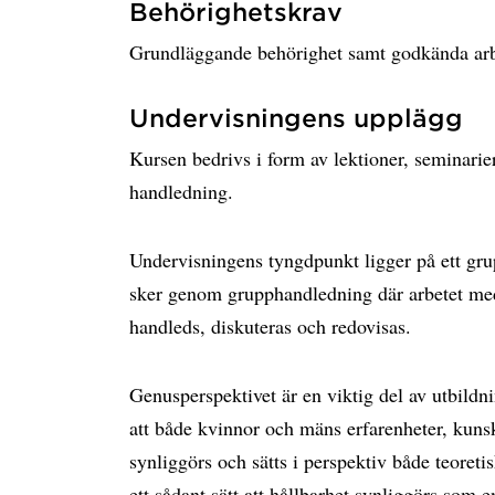
Behörighetskrav
Grundläggande behörighet samt godkända arb
Undervisningens upplägg
Kursen bedrivs i form av lektioner, seminarie
handledning.
Undervisningens tyngdpunkt ligger på ett gru
sker genom grupphandledning där arbetet med
handleds, diskuteras och redovisas.
Genusperspektivet är en viktig del av utbildni
att både kvinnor och mäns erfarenheter, kunsk
synliggörs och sätts i perspektiv både teoreti
ett sådant sätt att hållbarhet synliggörs som 