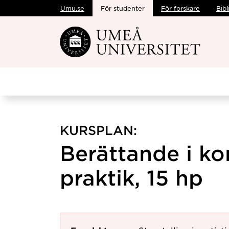
Umu.se
För studenter
För forskare
Bibl
Hoppa direkt till innehållet
KURSPLAN:
Berättande i ko
praktik, 15 hp