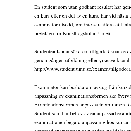
En student som utan godkänt resultat har gen
en kurs eller en del av en kurs, har vid nästa 
examinator utsedd, om inte särskilda skäl tala
prefekten för Konsthögskolan Umeå.
Studenten kan ansöka om tillgodoräknande av h
genomgången utbildning eller yrkesverksamhe
http://www.student.umu.se/examen/tillgodor
Examinator kan besluta om avsteg från kursp
anpassning av examinationsformen ska övervä
Examinationsformen anpassas inom ramen för 
Student som har behov av en anpassad examin
examinationen begära anpassning hos kursans
anpassad examination som sedan meddelas st