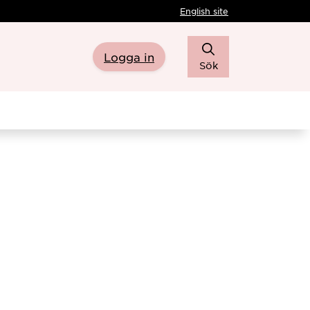
English site
Logga in
Sök