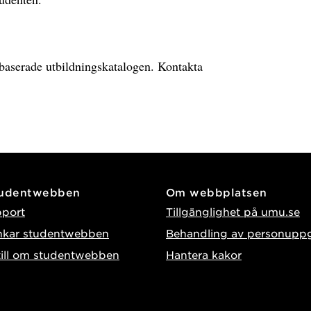
ebbaserade utbildningskatalogen. Kontakta
tudentwebben
Om webbplatsen
pport
Tillgänglighet på umu.se
nkar studentwebben
Behandling av personuppg
till om studentwebben
Hantera kakor