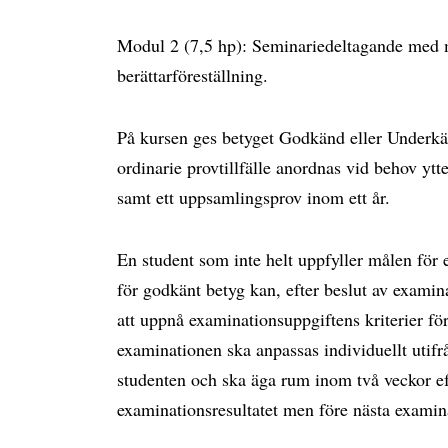
Modul 2 (7,5 hp): Seminariedeltagande med m
berättarföreställning.
På kursen ges betyget Godkänd eller Underkä
ordinarie provtillfälle anordnas vid behov ytt
samt ett uppsamlingsprov inom ett år.
En student som inte helt uppfyller målen för
för godkänt betyg kan, efter beslut av examina
att uppnå examinationsuppgiftens kriterier f
examinationen ska anpassas individuellt utifr
studenten och ska äga rum inom två veckor ef
examinationsresultatet men före nästa examinat