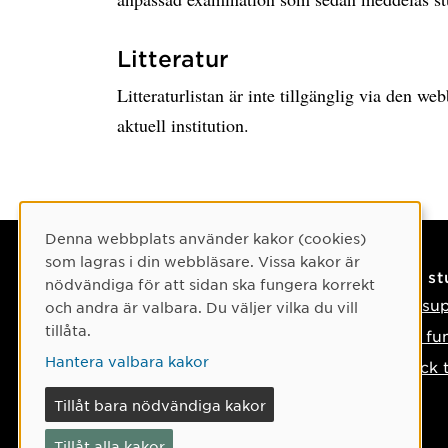
Litteratur
Litteraturlistan är inte tillgänglig via den w
aktuell institution.
Cookie-samtycke
Denna webbplats använder kakor (cookies)
som lagras i din webbläsare. Vissa kakor är
Kontaktuppgifter
På s
nödvändiga för att sidan ska fungera korrekt
Kontakta oss
IT-su
och andra är valbara. Du väljer vilka du vill
tillåta.
Tel: 090-786 50 00
Så fu
Hantera valbara kakor
Hitta till oss
Tyck 
Om något händer
Tillåt bara nödvändiga kakor
Tillåt alla kakor