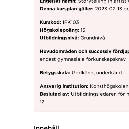
Engelskt namn:
Storytelling in artist
Denna kursplan gäller:
2023-02-13
oc
Kurskod:
1FK103
Högskolepoäng:
15
Utbildningsnivå:
Grundnivå
Huvudområden och successiv fördju
endast gymnasiala förkunskapskrav
Betygsskala:
Godkänd, underkänd
Ansvarig institution:
Konsthögskolan
Beslutad av:
Utbildningsledaren för 
12
Innehåll