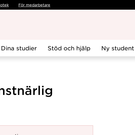
iotek
För medarbetare
Dina studier
Stöd och hjälp
Ny student
nstnärlig