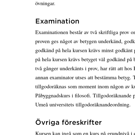
övningar.
Examination
Examinationen består av två skriftliga prov om
proven ges något av betygen underkänd, godkä
godkänd på hela kursen krävs minst godkänt 
på hela kursen krävs betyget väl godkänd på 
två gånger underkänts i prov, har rätt att ho
annan examinator utses att bestämma be
tillgodoräknas som moment inom någon av kur
Påbyggnadskurs i filosofi. Tillgodoräknande pr
Umeå universitets tillgodoräknandeordning.
Övriga föreskrifter
Kursen kan ingå som en kurs på grundnivå i e