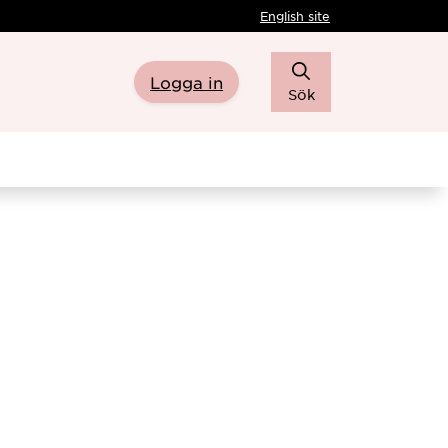
English site
Logga in
Sök