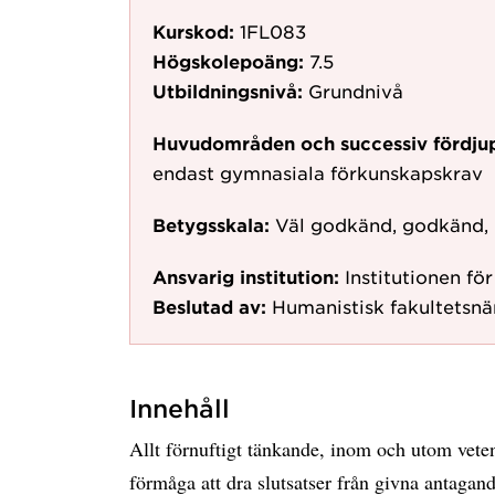
Kurskod:
1FL083
Högskolepoäng:
7.5
Utbildningsnivå:
Grundnivå
Huvudområden och successiv fördju
endast gymnasiala förkunskapskrav
Betygsskala:
Väl godkänd, godkänd,
Ansvarig institution:
Institutionen fö
Beslutad av:
Humanistisk fakultetsn
Innehåll
Allt förnuftigt tänkande, inom och utom veten
förmåga att dra slutsatser från givna antagand