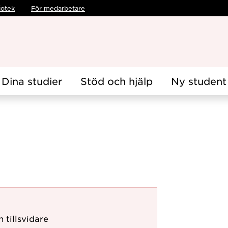
iotek
För medarbetare
Dina studier
Stöd och hjälp
Ny student
 tillsvidare