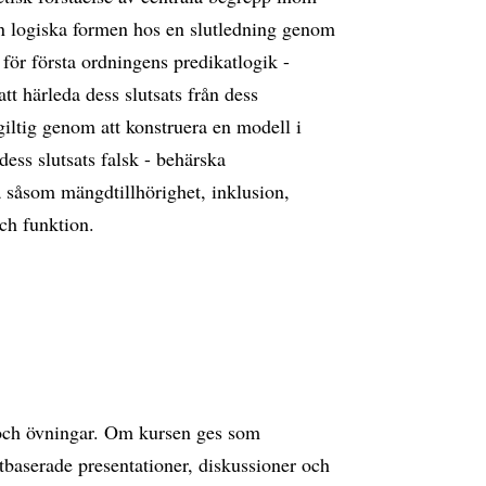
n logiska formen hos en slutledning genom
h för första ordningens predikatlogik -
tt härleda dess slutsats från dess
giltig genom att konstruera en modell i
ess slutsats falsk - behärska
 såsom mängdtillhörighet, inklusion,
ch funktion.
 och övningar. Om kursen ges som
tbaserade presentationer, diskussioner och