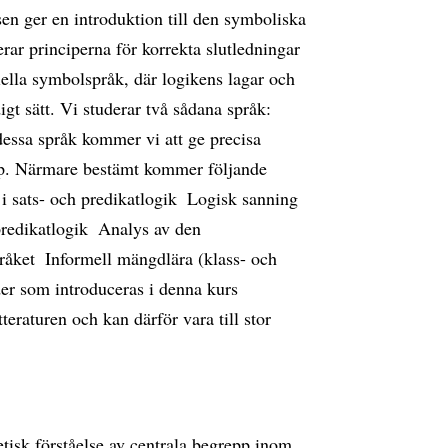
en ger en introduktion till den symboliska
erar principerna för korrekta slutledningar
ella symbolspråk, där logikens lagar och
igt sätt. Vi studerar två sådana språk:
dessa språk kommer vi att ge precisa
pp. Närmare bestämt kommer följande
i sats- och predikatlogik  Logisk sanning
redikatlogik  Analys av den
råket  Informell mängdlära (klass- och
der som introduceras i denna kurs
tteraturen och kan därför vara till stor
etisk förståelse av centrala begrepp inom