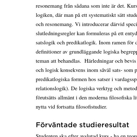
resonemang från sådana som inte är det. Kurs
logiken, där man på ett systematiskt sätt stud
och resonemang. Vi introducerar därvid speci
slutledningsregler kan formuleras på ett entyd
satslogik och predikatlogik. Inom ramen för 
definitioner av grundläggande logiska begre
teman att behandlas.  Härledningar och bevis 
och logisk konsekvens inom såväl sats- som p
predikatlogiska formen hos satser i vardagssp
relationslogik). De logiska verktyg och meto
förutsätts allmänt i den moderna filosofiska li
nytta vid fortsatta filosofistudier.
Förväntade studieresultat
Studenten ska efter avslutad kurs - ha en teor