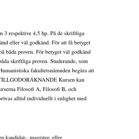
 3 respektive 4,5 hp. På de skriftliga
nd eller väl godkänd. För att få betyget
på båda proven. För betyget väl godkänd
båda skriftliga proven. Studerande, som
s Humanistiska fakultetsnämnden begära att
tyg. TILLGODORÄKNANDE Kursen kan
serna Filosofi A, Filosofi B, och
övas alltid individuellt i enlighet med
n kandidat-, magister- eller