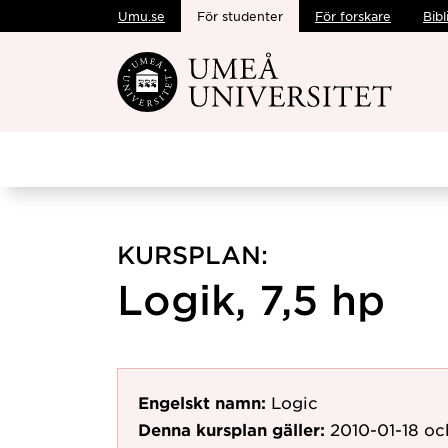
Umu.se
För studenter
För forskare
Bibl
Hoppa direkt till innehållet
KURSPLAN:
Logik, 7,5 hp
Engelskt namn:
Logic
Denna kursplan gäller:
2010-01-18
och