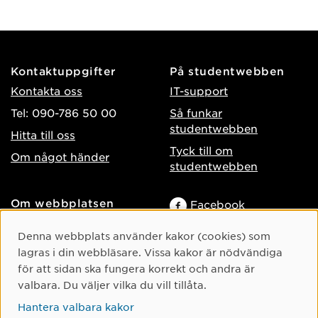
Kontaktuppgifter
På studentwebben
Kontakta oss
IT-support
Tel: 090-786 50 00
Så funkar
studentwebben
Hitta till oss
Tyck till om
Om något händer
studentwebben
Om webbplatsen
Facebook
Tillgänglighet på umu.se
Instagram
Cookie-samtycke
Denna webbplats använder kakor (cookies) som
Behandling av
TikTok
lagras i din webbläsare. Vissa kakor är nödvändiga
personuppgifter
för att sidan ska fungera korrekt och andra är
Youtube
Hantera kakor
valbara. Du väljer vilka du vill tillåta.
LinkedIn
Hantera valbara kakor