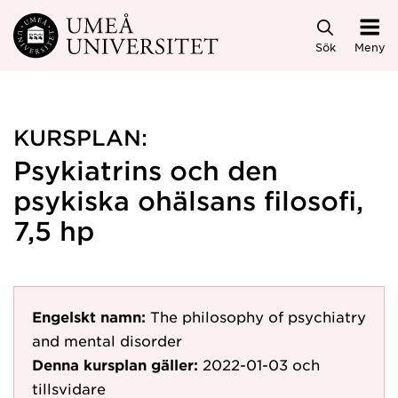
Hoppa direkt till innehållet
Sök
Meny
KURSPLAN:
Psykiatrins och den
psykiska ohälsans filosofi,
7,5 hp
Engelskt namn:
The philosophy of psychiatry
and mental disorder
Denna kursplan gäller:
2022-01-03
och
tillsvidare