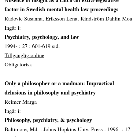
Absence of insight as a catch-all extra-legislative
factor in Swedish mental health law proceedings
Radovic Susanna, Eriksson Lena, Kindström Dahlin Moa
Ingår i:
Psychiatry, psychology, and law
1994- :
27 :
601-619 sid.
Tillgänglig online
Obligatorisk
Only a philosopher or a madman: Impractical
delusions in philosophy and psychiatry
Reimer Marga
Ingår i:
Philosophy, psychiatry, & psychology
Baltimore, Md. :
Johns Hopkins Univ. Press :
1996- :
17