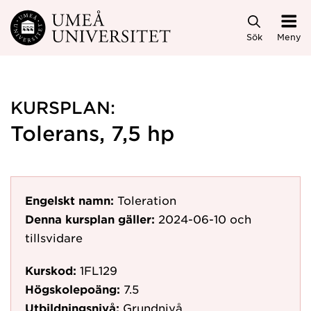
Hoppa direkt till innehållet
Sök
Meny
KURSPLAN:
Tolerans, 7,5 hp
Engelskt namn:
Toleration
Denna kursplan gäller:
2024-06-10
och
tillsvidare
Kurskod:
1FL129
Högskolepoäng:
7.5
Utbildningsnivå:
Grundnivå