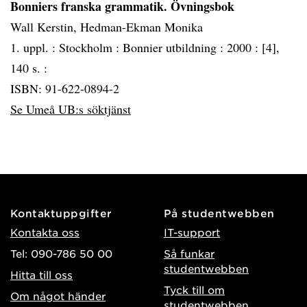
Bonniers franska grammatik. Övningsbok
Wall Kerstin, Hedman-Ekman Monika
1. uppl. :
Stockholm :
Bonnier utbildning :
2000 :
[4],
140 s. :
ISBN: 91-622-0894-2
Se Umeå UB:s söktjänst
Kontaktuppgifter
På studentwebben
Kontakta oss
IT-support
Tel: 090-786 50 00
Så funkar
studentwebben
Hitta till oss
Tyck till om
Om något händer
studentwebben