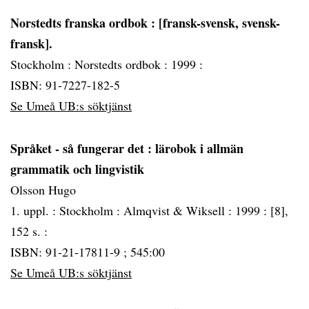
Norstedts franska ordbok
: [fransk-svensk, svensk-
fransk].
Stockholm :
Norstedts ordbok :
1999 :
ISBN: 91-7227-182-5
Se Umeå UB:s söktjänst
Språket - så fungerar det
: lärobok i allmän
grammatik och lingvistik
Olsson Hugo
1. uppl. :
Stockholm :
Almqvist & Wiksell :
1999 :
[8],
152 s. :
ISBN: 91-21-17811-9 ; 545:00
Se Umeå UB:s söktjänst