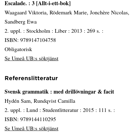
Escalade.
: 3 [Allt-i-ett-bok]
Waagaard Viktoria, Rödemark Marie, Jonchère Nicolas,
Sandberg Ewa
2. uppl. :
Stockholm :
Liber :
2013 :
269 s. :
ISBN: 9789147104758
Obligatorisk
Se Umeå UB:s söktjänst
Referenslitteratur
Svensk grammatik
: med drillövningar & facit
Hydén Sam, Rundqvist Camilla
2. uppl. :
Lund :
Studentlitteratur :
2015 :
111 s. :
ISBN: 9789144110295
Se Umeå UB:s söktjänst