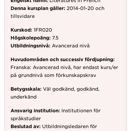
Engelskt namn:
Literatures in French
Denna kursplan gäller:
2014-01-20
och
tillsvidare
Kurskod:
1FR020
Högskolepoäng:
7.5
Utbildningsnivå:
Avancerad nivå
Huvudområden och successiv fördjupning:
Franska: Avancerad nivå, har endast kurs/er
på grundnivå som förkunskapskrav
Betygsskala:
Väl godkänd, godkänd,
underkänd
Ansvarig institution:
Institutionen för
språkstudier
Beslutad av:
Utbildningsledaren för