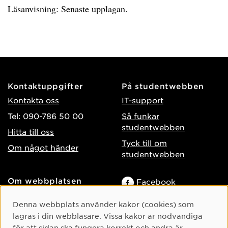
Läsanvisning: Senaste upplagan.
Kontaktuppgifter
På studentwebben
Kontakta oss
IT-support
Tel: 090-786 50 00
Så funkar
studentwebben
Hitta till oss
Tyck till om
Om något händer
studentwebben
Om webbplatsen
Facebook
Tillgänglighet på umu.se
Instagram
Cookie-samtycke
Denna webbplats använder kakor (cookies) som
Behandling av
TikTok
lagras i din webbläsare. Vissa kakor är nödvändiga
personuppgifter
för att sidan ska fungera korrekt och andra är