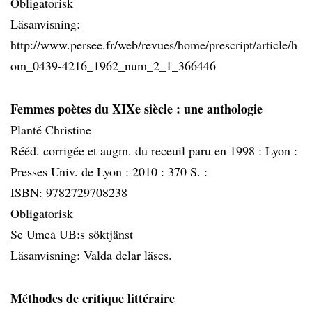
Obligatorisk
Läsanvisning:
http://www.persee.fr/web/revues/home/prescript/article/h
om_0439-4216_1962_num_2_1_366446
Femmes poètes du XIXe siècle
: une anthologie
Planté Christine
Rééd. corrigée et augm. du receuil paru en 1998 :
Lyon :
Presses Univ. de Lyon :
2010 :
370 S. :
ISBN: 9782729708238
Obligatorisk
Se Umeå UB:s söktjänst
Läsanvisning: Valda delar läses.
Méthodes de critique littéraire