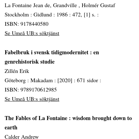
La Fontaine Jean de, Grandville , Holmér Gustaf
Stockholm :
Gidlund :
1986 :
472, [1] s. :
ISBN: 9178440580
Se Umeå UB:s söktjänst
Fabelbruk i svensk tidigmodernitet
: en
genrehistorisk studie
Zillén Erik
Göteborg :
Makadam :
[2020] :
671 sidor :
ISBN: 9789170612985
Se Umeå UB:s söktjänst
The Fables of La Fontaine
: wisdom brought down to
earth
Calder Andrew