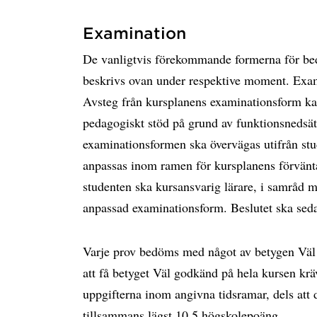
Examination
De vanligtvis förekommande formerna för bed
beskrivs ovan under respektive moment. Exa
Avsteg från kursplanens examinationsform ka
pedagogiskt stöd på grund av funktionsnedsät
examinationsformen ska övervägas utifrån st
anpassas inom ramen för kursplanens förvänta
studenten ska kursansvarig lärare, i samråd
anpassad examinationsform. Beslutet ska sed
Varje prov bedöms med något av betygen Väl
att få betyget Väl godkänd på hela kursen kräv
uppgifterna inom angivna tidsramar, dels att
tillsammans lägst 10,5 högskolepoäng.