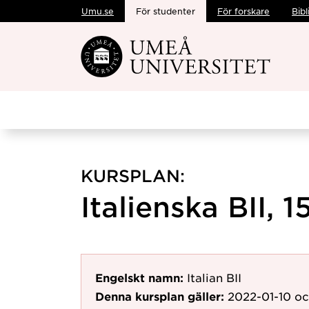
Umu.se
För studenter
För forskare
Bibl
Hoppa direkt till innehållet
KURSPLAN:
Italienska BII, 1
Engelskt namn:
Italian BII
Denna kursplan gäller:
2022-01-10
oc