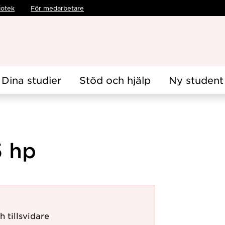
iotek
För medarbetare
Dina studier
Stöd och hjälp
Ny student
5 hp
h tillsvidare