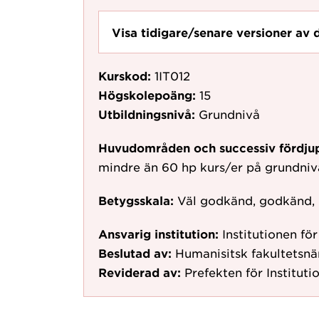
Visa tidigare/senare versioner av 
Kurskod:
1IT012
Högskolepoäng:
15
Utbildningsnivå:
Grundnivå
Huvudområden och successiv fördju
mindre än 60 hp kurs/er på grundni
Betygsskala:
Väl godkänd, godkänd,
Ansvarig institution:
Institutionen fö
Beslutad av:
Humanisitsk fakultetsnä
Reviderad av:
Prefekten för Instituti