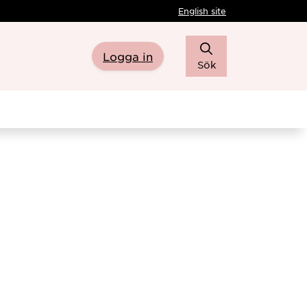
English site
Logga in
Sök