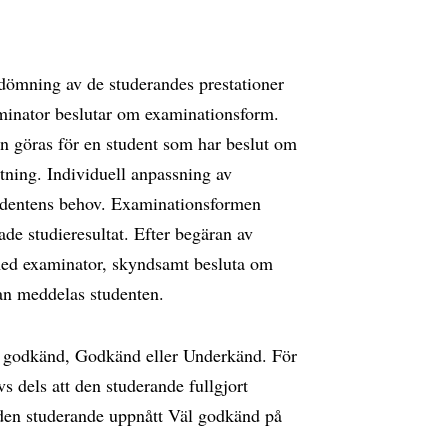
ömning av de studerandes prestationer
minator beslutar om examinationsform.
n göras för en student som har beslut om
tning. Individuell anpassning av
udentens behov. Examinationsformen
de studieresultat. Efter begäran av
 med examinator, skyndsamt besluta om
an meddelas studenten.
 godkänd, Godkänd eller Underkänd. För
s dels att den studerande fullgjort
 den studerande uppnått Väl godkänd på