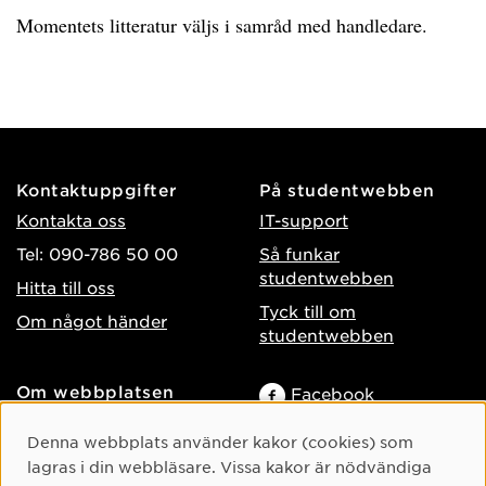
Momentets litteratur väljs i samråd med handledare.
Kontaktuppgifter
På studentwebben
Kontakta oss
IT-support
Tel: 090-786 50 00
Så funkar
studentwebben
Hitta till oss
Tyck till om
Om något händer
studentwebben
Om webbplatsen
Facebook
Tillgänglighet på umu.se
Instagram
Cookie-samtycke
Denna webbplats använder kakor (cookies) som
Behandling av
TikTok
lagras i din webbläsare. Vissa kakor är nödvändiga
personuppgifter