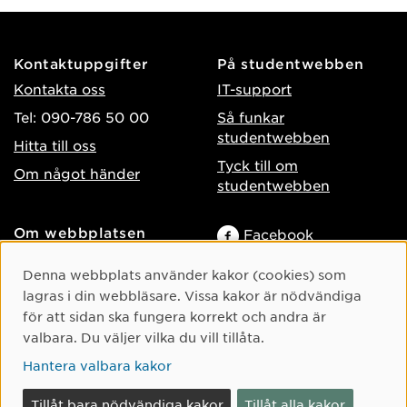
Kontaktuppgifter
På studentwebben
Kontakta oss
IT-support
Tel: 090-786 50 00
Så funkar
studentwebben
Hitta till oss
Tyck till om
Om något händer
studentwebben
Om webbplatsen
Facebook
Tillgänglighet på umu.se
Instagram
Cookie-samtycke
Denna webbplats använder kakor (cookies) som
Behandling av
TikTok
lagras i din webbläsare. Vissa kakor är nödvändiga
personuppgifter
för att sidan ska fungera korrekt och andra är
Youtube
Hantera kakor
valbara. Du väljer vilka du vill tillåta.
LinkedIn
Hantera valbara kakor
Tillåt bara nödvändiga kakor
Tillåt alla kakor