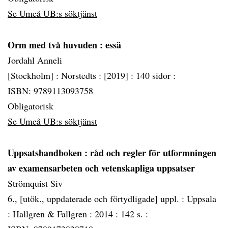
Se Umeå UB:s söktjänst
Orm med två huvuden
: essä
Jordahl Anneli
[Stockholm] :
Norstedts :
[2019] :
140 sidor :
ISBN: 9789113093758
Obligatorisk
Se Umeå UB:s söktjänst
Uppsatshandboken
: råd och regler för utformningen
av examensarbeten och vetenskapliga uppsatser
Strömquist Siv
6., [utök., uppdaterade och förtydligade] uppl. :
Uppsala
:
Hallgren & Fallgren :
2014 :
142 s. :