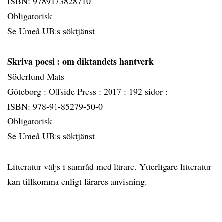
ISBN: 9789173828710
Obligatorisk
Se Umeå UB:s söktjänst
Skriva poesi
: om diktandets hantverk
Söderlund Mats
Göteborg :
Offside Press :
2017 :
192 sidor :
ISBN: 978-91-85279-50-0
Obligatorisk
Se Umeå UB:s söktjänst
Litteratur väljs i samråd med lärare. Ytterligare litteratur
kan tillkomma enligt lärares anvisning.