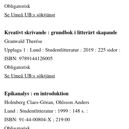
Obligatorisk
Se Umeå UB:s söktjänst
Kreativt skrivande
: grundbok i litterärt skapande
Granwald Therése
Upplaga 1 :
Lund :
Studentlitteratur :
2019 :
225 sidor :
ISBN: 9789144126005
Obligatorisk
Se Umeå UB:s söktjänst
Epikanalys
: en introduktion
Holmberg Claes-Göran, Ohlsson Anders
Lund :
Studentlitteratur :
1999 :
148 s. :
ISBN: 91-44-00804-X ; 219:00
Obligatorisk