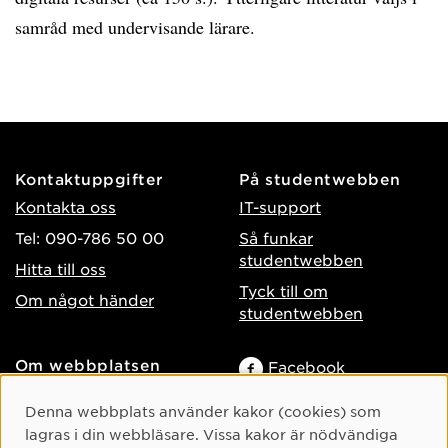
samråd med undervisande lärare.
Kontaktuppgifter
På studentwebben
Kontakta oss
IT-support
Tel: 090-786 50 00
Så funkar
studentwebben
Hitta till oss
Tyck till om
Om något händer
studentwebben
Om webbplatsen
Facebook
Tillgänglighet på umu.se
Instagram
Cookie-samtycke
Denna webbplats använder kakor (cookies) som
Behandling av
TikTok
lagras i din webbläsare. Vissa kakor är nödvändiga
personuppgifter