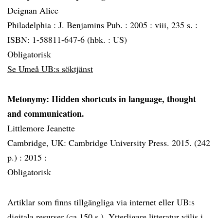
Deignan Alice
Philadelphia :
J. Benjamins Pub. :
2005 :
viii, 235 s. :
ISBN: 1-58811-647-6 (hbk. : US)
Obligatorisk
Se Umeå UB:s söktjänst
Metonymy: Hidden shortcuts in language, thought
and communication.
Littlemore Jeanette
Cambridge, UK: Cambridge University Press. 2015. (242
p.) :
2015 :
Obligatorisk
Artiklar som finns tillgängliga via internet eller UB:s
digitala resurser (ca 150 s.). Ytterligare litteratur väljs i