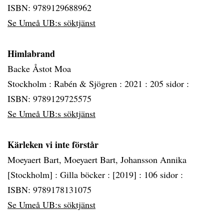
ISBN: 9789129688962
Se Umeå UB:s söktjänst
Himlabrand
Backe Åstot Moa
Stockholm :
Rabén & Sjögren :
2021 :
205 sidor :
ISBN: 9789129725575
Se Umeå UB:s söktjänst
Kärleken vi inte förstår
Moeyaert Bart, Moeyaert Bart, Johansson Annika
[Stockholm] :
Gilla böcker :
[2019] :
106 sidor :
ISBN: 9789178131075
Se Umeå UB:s söktjänst