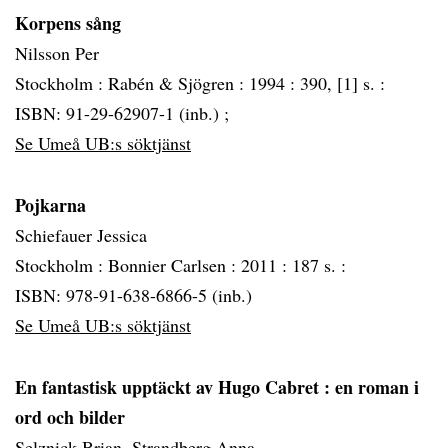
Korpens sång
Nilsson Per
Stockholm :
Rabén & Sjögren :
1994 :
390, [1] s. :
ISBN: 91-29-62907-1 (inb.) ;
Se Umeå UB:s söktjänst
Pojkarna
Schiefauer Jessica
Stockholm :
Bonnier Carlsen :
2011 :
187 s. :
ISBN: 978-91-638-6866-5 (inb.)
Se Umeå UB:s söktjänst
En fantastisk upptäckt av Hugo Cabret
: en roman i
ord och bilder
Selznick Brian, Strandberg Anna