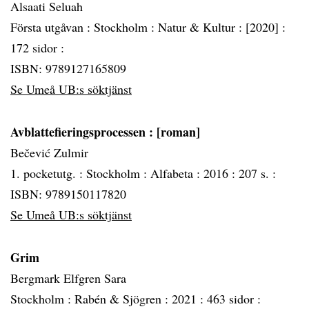
Alsaati Seluah
Första utgåvan :
Stockholm :
Natur & Kultur :
[2020] :
172 sidor :
ISBN: 9789127165809
Se Umeå UB:s söktjänst
Avblattefieringsprocessen
: [roman]
Bečević Zulmir
1. pocketutg. :
Stockholm :
Alfabeta :
2016 :
207 s. :
ISBN: 9789150117820
Se Umeå UB:s söktjänst
Grim
Bergmark Elfgren Sara
Stockholm :
Rabén & Sjögren :
2021 :
463 sidor :