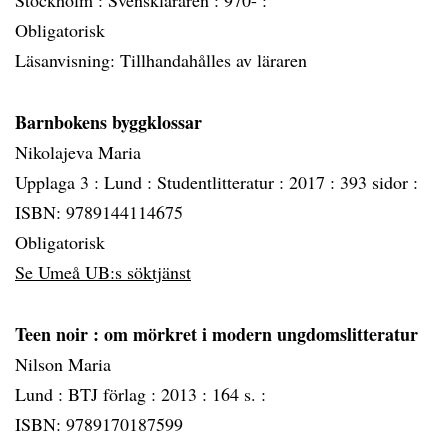
Stockholm :
Svenskläraren :
970- :
Obligatorisk
Läsanvisning: Tillhandahålles av läraren
Barnbokens byggklossar
Nikolajeva Maria
Upplaga 3 :
Lund :
Studentlitteratur :
2017 :
393 sidor :
ISBN: 9789144114675
Obligatorisk
Se Umeå UB:s söktjänst
Teen noir
: om mörkret i modern ungdomslitteratur
Nilson Maria
Lund :
BTJ förlag :
2013 :
164 s. :
ISBN: 9789170187599