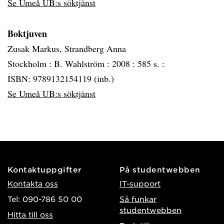
Se Umeå UB:s söktjänst
Boktjuven
Zusak Markus, Strandberg Anna
Stockholm :
B. Wahlström :
2008 :
585 s. :
ISBN: 9789132154119 (inb.)
Se Umeå UB:s söktjänst
Kontaktuppgifter
På studentwebben
Kontakta oss
IT-support
Tel: 090-786 50 00
Så funkar
studentwebben
Hitta till oss