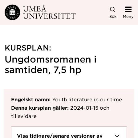
Hoppa direkt till innehållet
Sök
Meny
KURSPLAN:
Ungdomsromanen i
samtiden, 7,5 hp
Engelskt namn:
Youth literature in our time
Denna kursplan gäller:
2024-01-15
och
tillsvidare
Visa tidigare/senare versioner av