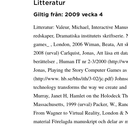
Litteratur
Giltig från: 2009 vecka 4
Litteratur: Valeur, Michael, Interactive Manu
redskaper, Dramatiska institutets skriftserie.
games_ , London, 2006 Wiman, Beata, Att sk
2008 (urval) Carlquist, Jonas, Att läsa ett da
berättelser , Human IT nr 2-3/2000 (http://ww
Jonas, Playing the Story Computer Games as
(http://www. hb.se/bhs/ith/3-02/jc.pdf) Johns
technology transforms the way we create and
Murray, Janet H, Hamlet on the Holodeck The
Massachusetts, 1999 (urval) Packer, W., Rand
From Wagner to Virtual Reality, London & Ne
material Förelagda manuskript och delar av m