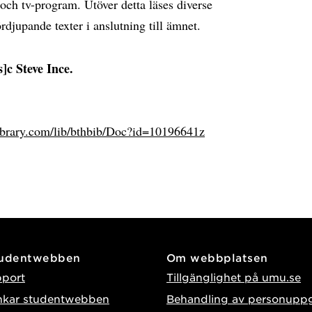
r och tv-program. Utöver detta läses diverse
rdjupande texter i anslutning till ämnet.
]c Steve Ince.
e.ebrary.com/lib/bthbib/Doc?id=10196641z
tudentwebben
Om webbplatsen
pport
Tillgänglighet på umu.se
nkar studentwebben
Behandling av personuppg