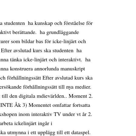
a studenten  ha kunskap och förståelse för
aktivt berättande.  ha grundläggande
urer som bildar bas för icke-linjärt och
Efter avslutad kurs ska studenten  ha
a tänka icke-linjärt och interaktivt.  ha
unna konstruera annorlunda manuskript
ch förhållningssätt Efter avslutad kurs ska
ersökande förhållningssätt till nya medier. 
t till den digitala mdievärlden.. Moment 2.
p (INTE Åk 3) Momentet omfattar fortsatta
kshopen inom interaktiv TV under vt år 2.
rbeta ickelinjärt ingår i
a utmynna i ett upplägg till ett dataspel.