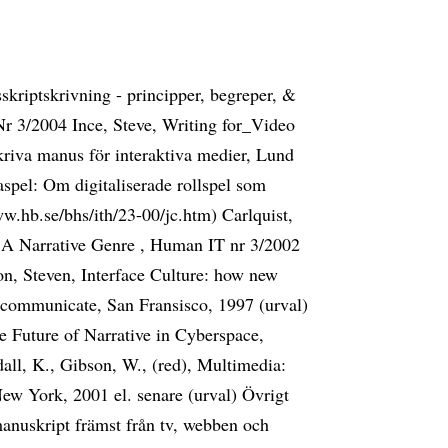
sskriptskrivning - principper, begreper, &
 Nr 3/2004 Ince, Steve, Writing for_Video
riva manus för interaktiva medier, Lund
taspel: Om digitaliserade rollspel som
w.hb.se/bhs/ith/23-00/jc.htm) Carlquist,
 A Narrative Genre , Human IT nr 3/2002
on, Steven, Interface Culture: how new
 communicate, San Fransisco, 1997 (urval)
 Future of Narrative in Cyberspace,
all, K., Gibson, W., (red), Multimedia:
w York, 2001 el. senare (urval) Övrigt
anuskript främst från tv, webben och