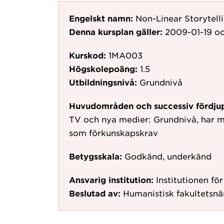
Engelskt namn:
Non-Linear Storytell
Denna kursplan gäller:
2009-01-19
oc
Kurskod:
1MA003
Högskolepoäng:
1.5
Utbildningsnivå:
Grundnivå
Huvudområden och successiv fördju
TV och nya medier: Grundnivå, har m
som förkunskapskrav
Betygsskala:
Godkänd, underkänd
Ansvarig institution:
Institutionen fö
Beslutad av:
Humanistisk fakultetsn