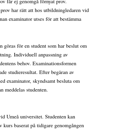
rov får ej genomgå förnyat prov.
rov har rätt att hos utbildningledaren vid
nan examinator utses för att bestämma
 göras för en student som har beslut om
ttning. Individuell anpassning av
studentens behov. Examinationsformen
de studieresultat. Efter begäran av
 med examinator, skyndsamt besluta om
an meddelas studenten.
id Umeå universitet. Studenten kan
av kurs baserat på tidigare genomgången