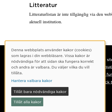
Litteratur
Litteraturlistan är inte tillgänglig via den w
aktuell institution.
Cookie-samtycke
Denna webbplats använder kakor (cookies)
som lagras i din webbläsare. Vissa kakor är
Kontaktuppgifter
På s
nödvändiga för att sidan ska fungera korrekt
Kontakta oss
IT-su
och andra är valbara. Du väljer vilka du vill
tillåta.
Tel: 090-786 50 00
Så fu
Hantera valbara kakor
Hitta till oss
Tyck 
Om något händer
Tillåt bara nödvändiga kakor
Tillåt alla kakor