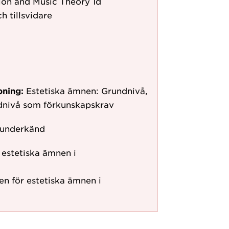
ion and Music Theory 1d
h tillsvidare
pning:
Estetiska ämnen: Grundnivå,
ndnivå som förkunskapskrav
 underkänd
r estetiska ämnen i
nen för estetiska ämnen i