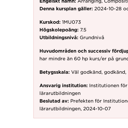
Engelskt namn:
Arranging, Composit
Denna kursplan gäller:
2024-10-28
oc
Kurskod:
1MU073
Högskolepoäng:
7.5
Utbildningsnivå:
Grundnivå
Huvudområden och successiv fördju
har mindre än 60 hp kurs/er på gru
Betygsskala:
Väl godkänd, godkänd,
Ansvarig institution:
Institutionen fö
lärarutbildningen
Beslutad av:
Prefekten för Institutio
lärarutbildningen, 2024-10-07