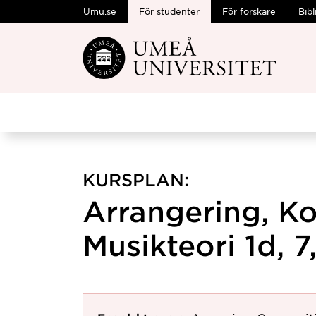
Umu.se
För studenter
För forskare
Bibl
Hoppa direkt till innehållet
KURSPLAN:
Arrangering, K
Musikteori 1d, 7