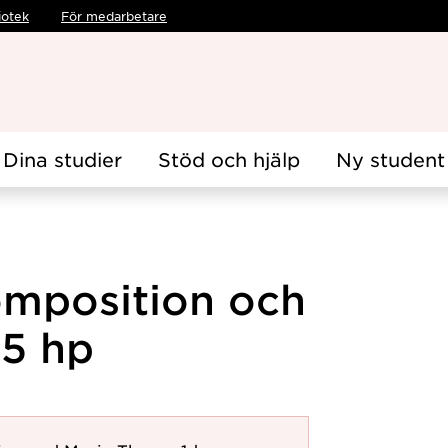
iotek
För medarbetare
Dina studier
Stöd och hjälp
Ny student
omposition och
,5 hp