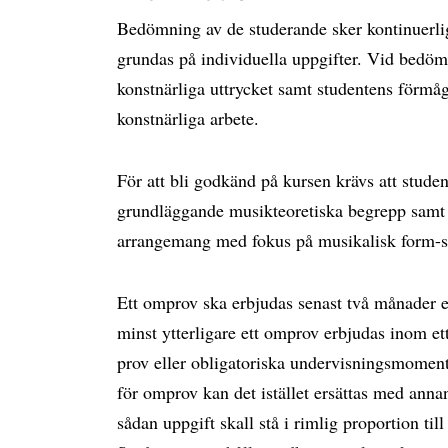
Bedömning av de studerande sker kontinuerli
grundas på individuella uppgifter. Vid bedömn
konstnärliga uttrycket samt studentens förmåga
konstnärliga arbete.
För att bli godkänd på kursen krävs att stude
grundläggande musikteoretiska begrepp samt 
arrangemang med fokus på musikalisk form-s
Ett omprov ska erbjudas senast två månader ef
minst ytterligare ett omprov erbjudas inom ett å
prov eller obligatoriska undervisningsmoment 
för omprov kan det istället ersättas med anna
sådan uppgift skall stå i rimlig proportion ti