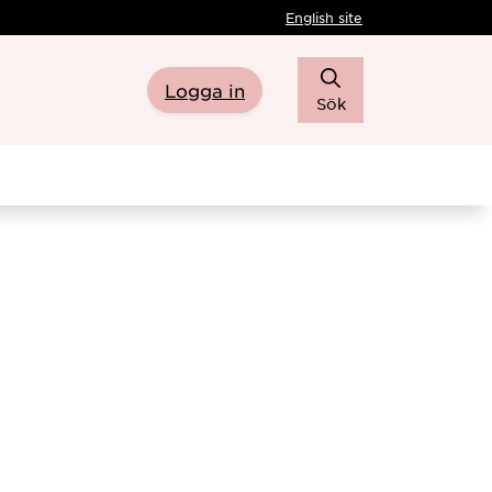
English site
Logga in
Sök