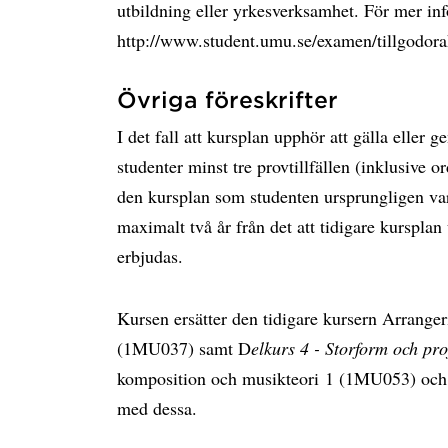
utbildning eller yrkesverksamhet. För mer inf
http://www.student.umu.se/examen/tillgodor
Övriga föreskrifter
I det fall att kursplan upphör att gälla eller 
studenter minst tre provtillfällen (inklusive ord
den kursplan som studenten ursprungligen vari
maximalt två år från det att tidigare kursplan 
erbjudas.
Kursen ersätter den tidigare kursern Arrange
(1MU037) samt D
elkurs 4 - Storform och pro
komposition och musikteori 1 (1MU053) och 
med dessa.