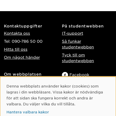
Kontaktuppgifter
På studentwebben
Kontakta oss
IT-support
Tel: 090-786 50 00
Så funkar
studentwebben
Hitta till oss
Tyck till om
Om något händer
studentwebben
Om webbplatsen
Facebook
Tillgänglighet på umu.se
Instagram
Cookie-samtycke
Denna webbplats använder kakor (cookies) som
Behandling av
TikTok
lagras i din webbläsare. Vissa kakor är nödvändiga
personuppgifter
för att sidan ska fungera korrekt och andra är
Youtube
Hantera kakor
valbara. Du väljer vilka du vill tillåta.
LinkedIn
Hantera valbara kakor