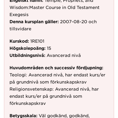
Engelskt namn:
Temple, Prophets, and
Wisdom:Master Course in Old Testament
Exegesis
Denna kursplan gäller:
2007-08-20
och
tillsvidare
Kurskod:
1RE101
Högskolepoäng:
15
Utbildningsnivå:
Avancerad nivå
Huvudområden och successiv fördjupning:
Teologi: Avancerad nivå, har endast kurs/er
på grundnivå som förkunskapskrav
Religionsvetenskap: Avancerad nivå, har
endast kurs/er på grundnivå som
förkunskapskrav
Betygsskala:
Väl godkänd, godkänd,