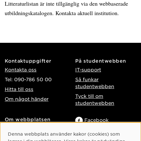
Litteraturlistan är inte tillgänglig via den webbaserade
utbildningskatalogen. Kontakta aktuell institution.
Kontaktuppgifter
På studentwebben
Kontakta oss
IT-support
Tel: 090-786 50 00
Så funkar
studentwebben
Hitta till oss
Tyck till om
Om något händer
studentwebben
Om webbplatsen
Facebook
Tillgänglighet på umu.se
Instagram
Cookie-samtycke
Denna webbplats använder kakor (cookies) som
Behandling av