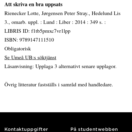
Att skriva en bra uppsats
Rienecker Lotte, Jørgensen Peter Stray., Hedelund Lis
3., omarb. uppl. :
Lund :
Liber :
2014 :
349 s. :
LIBRIS ID: f1tb5pmxc7vr1lpp
ISBN: 9789147111510
Obligatorisk
Se Umeå UB:s söktjänst
Läsanvisning: Upplaga 3 alternativt senare upplagor.
Övrig litteratur fastställs i samråd med handledare.
Kontaktuppgifter
På studentwebben