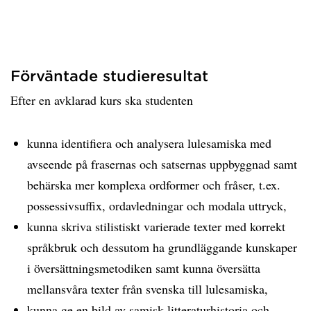
Förväntade studieresultat
Efter en avklarad kurs ska studenten
kunna identifiera och analysera lulesamiska med
avseende på frasernas och satsernas uppbyggnad samt
behärska mer komplexa ordformer och fråser, t.ex.
possessivsuffix, ordavledningar och modala uttryck,
kunna skriva stilistiskt varierade texter med korrekt
språkbruk och dessutom ha grundläggande kunskaper
i översättningsmetodiken samt kunna översätta
mellansvåra texter från svenska till lulesamiska,
kunna ge en bild av samisk litteraturhistoria och