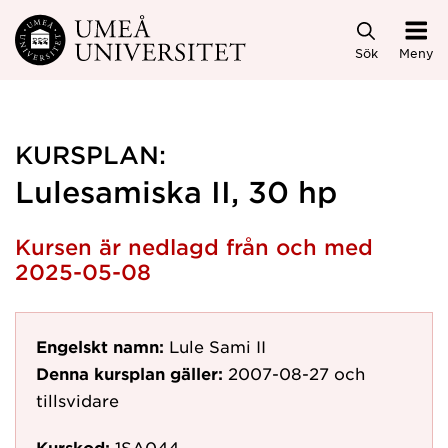
Hoppa direkt till innehållet
Sök
Meny
KURSPLAN:
Lulesamiska II, 30 hp
Kursen är nedlagd från och med
2025-05-08
Engelskt namn:
Lule Sami II
Denna kursplan gäller:
2007-08-27
och
tillsvidare
Kurskod:
1SA044