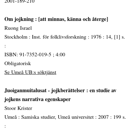
2001-189-210
Om jojkning
: [att minnas, känna och återge]
Ruong Israel
Stockholm :
Inst. för folklivsforskning :
1976 :
14, [1] s.
:
ISBN: 91-7352-019-5 ; 4:00
Obligatorisk
Se Umeå UB:s söktjänst
Juoiganmuitalusat - jojkberättelser
: en studie av
jojkens narrativa egenskaper
Stoor Krister
Umeå :
Samiska studier, Umeå universitet :
2007 :
199 s.
: