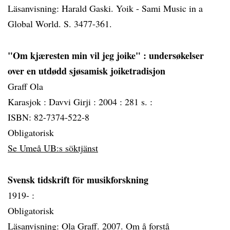
Läsanvisning: Harald Gaski. Yoik - Sami Music in a
Global World. S. 3477-361.
"Om kjæresten min vil jeg joike"
: undersøkelser
over en utdødd sjøsamisk joiketradisjon
Graff Ola
Karasjok :
Davvi Girji :
2004 :
281 s. :
ISBN: 82-7374-522-8
Obligatorisk
Se Umeå UB:s söktjänst
Svensk tidskrift för musikforskning
1919- :
Obligatorisk
Läsanvisning: Ola Graff. 2007. Om å forstå