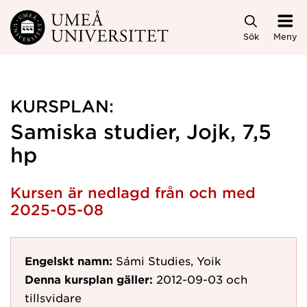
Hoppa direkt till innehållet
Sök
Meny
KURSPLAN:
Samiska studier, Jojk, 7,5
hp
Kursen är nedlagd från och med
2025-05-08
Engelskt namn:
Sámi Studies, Yoik
Denna kursplan gäller:
2012-09-03
och
tillsvidare