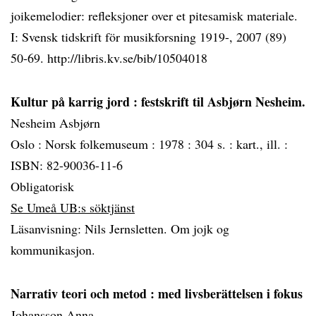
joikemelodier: refleksjoner over et pitesamisk materiale.
I: Svensk tidskrift för musikforsning 1919-, 2007 (89)
50-69. http://libris.kv.se/bib/10504018
Kultur på karrig jord
: festskrift til Asbjørn Nesheim.
Nesheim Asbjørn
Oslo :
Norsk folkemuseum :
1978 :
304 s. : kart., ill. :
ISBN: 82-90036-11-6
Obligatorisk
Se Umeå UB:s söktjänst
Läsanvisning: Nils Jernsletten. Om jojk og
kommunikasjon.
Narrativ teori och metod
: med livsberättelsen i fokus
Johansson Anna