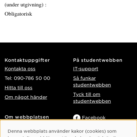
(under utgivning) :
Obligatorisk
Kontaktuppgifter
På studentwebben
Kontakta oss
IT-support
Tel: 090-786 50 00
Så funkar
studentwebben
Hitta till oss
Tyck till om
Om något händer
studentwebben
Om webbplatsen
Facebook
Tillgänglighet på umu.se
Instagram
Cookie-samtycke
Denna webbplats använder kakor (cookies) som
Behandling av