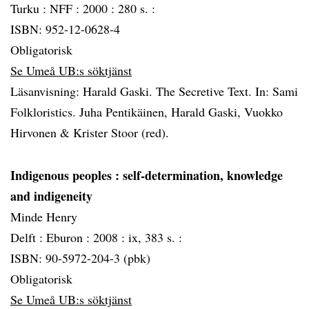
Turku :
NFF :
2000 :
280 s. :
ISBN: 952-12-0628-4
Obligatorisk
Se Umeå UB:s söktjänst
Läsanvisning: Harald Gaski. The Secretive Text. In: Sami
Folkloristics. Juha Pentikäinen, Harald Gaski, Vuokko
Hirvonen & Krister Stoor (red).
Indigenous peoples
: self-determination, knowledge
and indigeneity
Minde Henry
Delft :
Eburon :
2008 :
ix, 383 s. :
ISBN: 90-5972-204-3 (pbk)
Obligatorisk
Se Umeå UB:s söktjänst