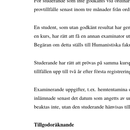
För studerande som inte godkänts vid ordinarie
provtillfälle senast inom tre månader från ordi
En student, som utan godkänt resultat har gen
en kurs, har rätt att få en annan examinator u
Begäran om detta ställs till Humanistiska fa
Studerande har rätt att prövas på samma kurs
tillfällen upp till två år efter första registrering
Examinerande uppgifter, t.ex. hemtentamina 
inlämnade senast det datum som angetts av u
beaktas inte, utan den studerande hänvisas till 
Tillgodoräknande