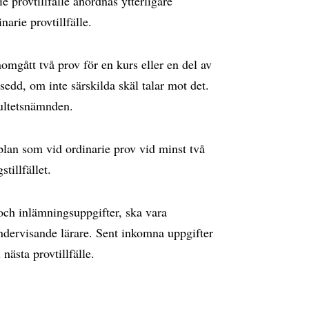
 provtillfälle anordnas ytterligare
narie provtillfälle.
omgått två prov för en kurs eller en del av
tsedd, om inte särskilda skäl talar mot det.
kultetsnämnden.
plan som vid ordinarie prov vid minst två
stillfället.
och inlämningsuppgifter, ska vara
ndervisande lärare. Sent inkomna uppgifter
nästa provtillfälle.