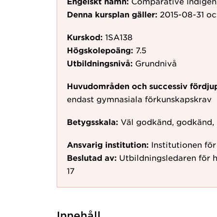
Engelskt namn:
Comparative Indigeno
Denna kursplan gäller:
2015-08-31
oc
Kurskod:
1SA138
Högskolepoäng:
7.5
Utbildningsnivå:
Grundnivå
Huvudområden och successiv fördju
endast gymnasiala förkunskapskrav
Betygsskala:
Väl godkänd, godkänd,
Ansvarig institution:
Institutionen fö
Beslutad av:
Utbildningsledaren för 
17
Innehåll