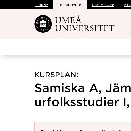
Umu.se
För studenter
För forskare
Bibl
Hoppa direkt till innehållet
KURSPLAN:
Samiska A, Jä
urfolksstudier I,