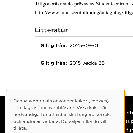
Tillgodoräknande prövas av Studentcentrum v
http://www.umu.se/utbildning/antagning/till
Litteratur
Giltig från:
2025-09-01
Giltig från:
2015 vecka 35
Cookie-samtycke
Denna webbplats använder kakor (cookies)
som lagras i din webbläsare. Vissa kakor är
Kontaktuppgifter
På s
nödvändiga för att sidan ska fungera korrekt
Kontakta oss
IT-su
och andra är valbara. Du väljer vilka du vill
tillåta.
Tel: 090-786 50 00
Så fu