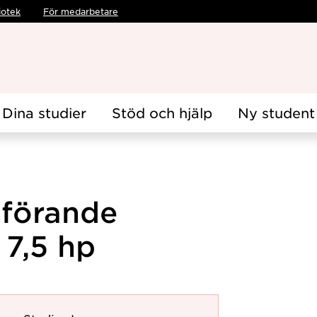
iotek
För medarbetare
Dina studier
Stöd och hjälp
Ny student
mförande
 7,5 hp