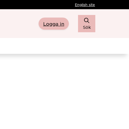
English site
Logga in
Sök