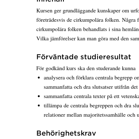
Kursen ger grundläggande kunskaper om urfolk
företrädesvis de cirkumpolära folken. Några 
cirkumpolära folken behandlats i sina hemländ
Vilka jämförelser kan man göra med den sam
Förväntade studieresultat
För godkänd kurs ska den studerande kunna
analysera och förklara centrala begrepp om 
sammanfatta och dra slutsatser utifrån det 
sammanfatta centrala texter på ett vetenska
tillämpa de centrala begreppen och dra slu
relationer mellan majoritetssamhälle och u
Behörighetskrav