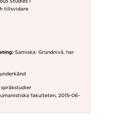
us Studies I
h tillsvidare
pning:
Samiska: Grundnivå, har
 underkänd
r språkstudier
humanistiska fakulteten, 2015-06-