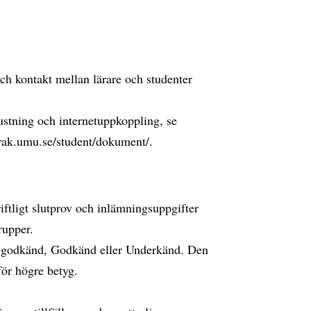
ch kontakt mellan lärare och studenter
ustning och internetuppkoppling, se
prak.umu.se/student/dokument/.
tligt slutprov och inlämningsuppgifter
rupper.
l godkänd, Godkänd eller Underkänd. Den
för högre betyg.