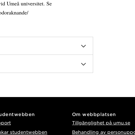
id Umeå universitet. Se
godoraknande/
tudentwebben
Om webbplatsen
pport
Tillgänglighet på umu.se
nkar studentwebben
Behandling av personuppg