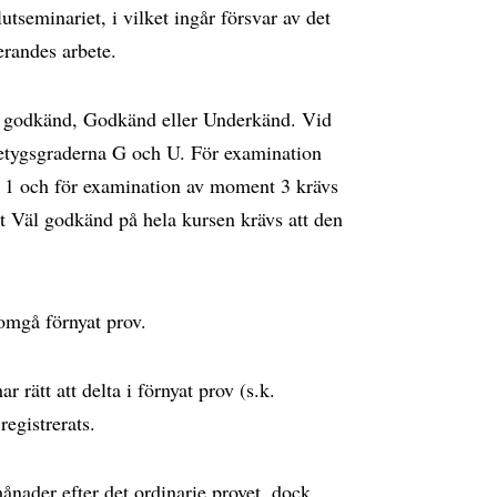
utseminariet, i vilket ingår försvar av det
erandes arbete.
l godkänd, Godkänd eller Underkänd. Vid
tygsgraderna G och U. För examination
1 och för examination av moment 3 krävs
t Väl godkänd på hela kursen krävs att den
omgå förnyat prov.
 rätt att delta i förnyat prov (s.k.
egistrerats.
ånader efter det ordinarie provet, dock