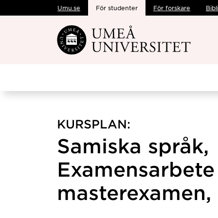
Umu.se
För studenter
För forskare
Bibl
Hoppa direkt till innehållet
KURSPLAN:
Samiska språk,
Examensarbete 
masterexamen, 