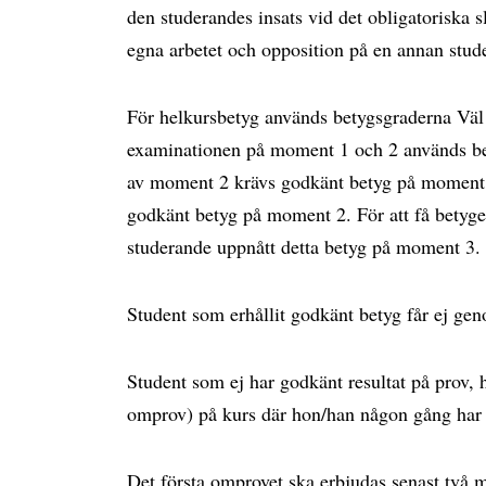
den studerandes insats vid det obligatoriska sl
egna arbetet och opposition på en annan stud
För helkursbetyg används betygsgraderna Vä
examinationen på moment 1 och 2 används be
av moment 2 krävs godkänt betyg på moment 
godkänt betyg på moment 2. För att få betyge
studerande uppnått detta betyg på moment 3.
Student som erhållit godkänt betyg får ej gen
Student som ej har godkänt resultat på prov, har
omprov) på kurs där hon/han någon gång har r
Det första omprovet ska erbjudas senast två m