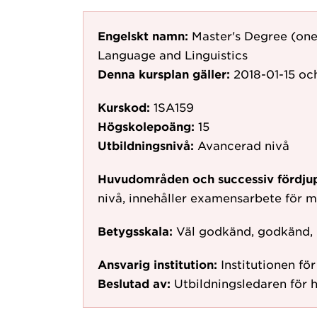
Engelskt namn:
Master's Degree (on
Language and Linguistics
Denna kursplan gäller:
2018-01-15
och
Kurskod:
1SA159
Högskolepoäng:
15
Utbildningsnivå:
Avancerad nivå
Huvudområden och successiv fördju
nivå, innehåller examensarbete för
Betygsskala:
Väl godkänd, godkänd,
Ansvarig institution:
Institutionen fö
Beslutad av:
Utbildningsledaren för h