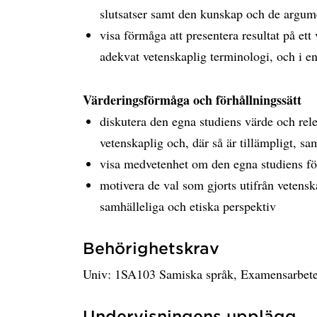
slutsatser samt den kunskap och de argume
visa förmåga att presentera resultat på et
adekvat vetenskaplig terminologi, och i e
Värderingsförmåga och förhållningssätt
diskutera den egna studiens värde och rel
vetenskaplig och, där så är tillämpligt, sa
visa medvetenhet om den egna studiens förhå
motivera de val som gjorts utifrån vetenska
samhälleliga och etiska perspektiv
Behörighetskrav
Univ: 1SA103 Samiska språk, Examensarbete 
Undervisningens upplägg