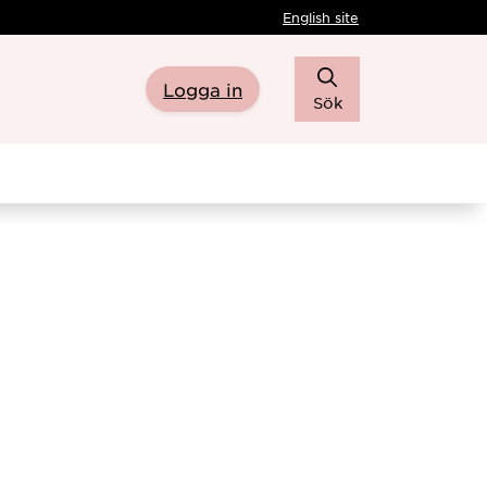
English site
Logga in
Sök