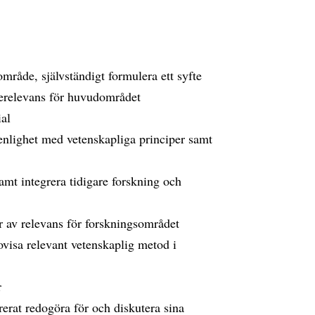
mråde, självständigt formulera ett syfte
merelevans för huvudområdet
ial
 enlighet med vetenskapliga principer samt
amt integrera tidigare forskning och
tur av relevans för forskningsområdet
dovisa relevant vetenskaplig metod i
r
urerat redogöra för och diskutera sina