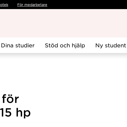
iotek
För medarbetare
Dina studier
Stöd och hjälp
Ny student
för
15 hp