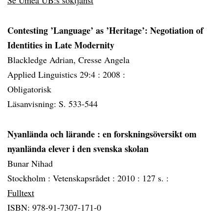
Se Umeå UB:s söktjänst
Contesting ’Language’ as ’Heritage’: Negotiation of
Identities in Late Modernity
Blackledge Adrian, Cresse Angela
Applied Linguistics 29:4 :
2008 :
Obligatorisk
Läsanvisning: S. 533-544
Nyanlända och lärande
: en forskningsöversikt om
nyanlända elever i den svenska skolan
Bunar Nihad
Stockholm :
Vetenskapsrådet :
2010 :
127 s. :
Fulltext
ISBN: 978-91-7307-171-0