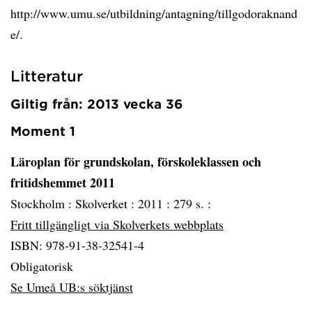
http://www.umu.se/utbildning/antagning/tillgodoraknand
e/.
Litteratur
Giltig från: 2013 vecka 36
Moment 1
Läroplan för grundskolan, förskoleklassen och
fritidshemmet 2011
Stockholm :
Skolverket :
2011 :
279 s. :
Fritt tillgängligt via Skolverkets webbplats
ISBN: 978-91-38-32541-4
Obligatorisk
Se Umeå UB:s söktjänst