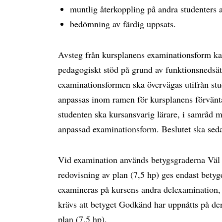
muntlig återkoppling på andra studenters 
bedömning av färdig uppsats.
Avsteg från kursplanens examinationsform ka
pedagogiskt stöd på grund av funktionsnedsät
examinationsformen ska övervägas utifrån st
anpassas inom ramen för kursplanens förvänta
studenten ska kursansvarig lärare, i samråd
anpassad examinationsform. Beslutet ska se
Vid examination används betygsgraderna Väl
redovisning av plan (7,5 hp) ges endast bety
examineras på kursens andra delexamination,
krävs att betyget Godkänd har uppnåtts på de
plan (7,5 hp).