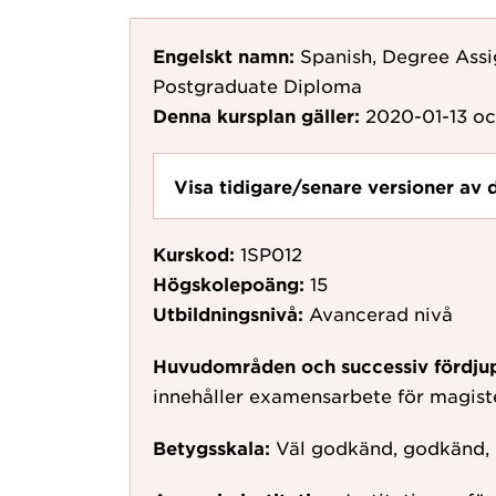
Engelskt namn:
Spanish, Degree Assi
Postgraduate Diploma
Denna kursplan gäller:
2020-01-13
oc
Visa tidigare/senare versioner av 
Kurskod:
1SP012
Högskolepoäng:
15
Utbildningsnivå:
Avancerad nivå
Huvudområden och successiv fördju
innehåller examensarbete för magis
Betygsskala:
Väl godkänd, godkänd,