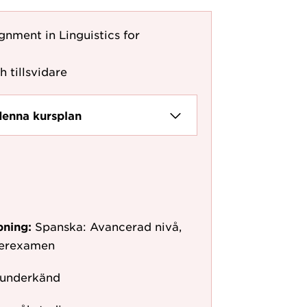
gnment in Linguistics for
h tillsvidare
denna kursplan
pning:
Spanska: Avancerad nivå,
terexamen
 underkänd