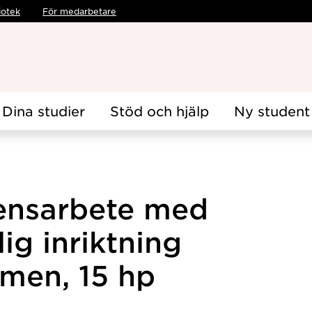
iotek
För medarbetare
Dina studier
Stöd och hjälp
Ny student
ensarbete med
ig inriktning
amen, 15 hp