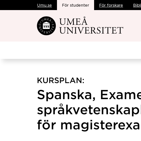
Umu.se
För studenter
För forskare
Bibl
Hoppa direkt till innehållet
KURSPLAN:
Spanska, Exam
språkvetenskapl
för magisterex