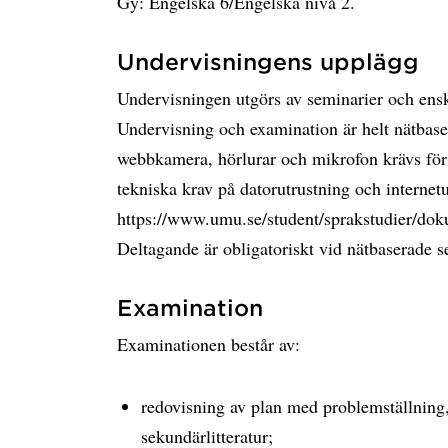
Gy: Engelska 6/Engelska nivå 2.
Undervisningens upplägg
Undervisningen utgörs av seminarier och ens
Undervisning och examination är helt nätbaser
webbkamera, hörlurar och mikrofon krävs för
tekniska krav på datorutrustning och internet
https://www.umu.se/student/sprakstudier/do
Deltagande är obligatoriskt vid nätbaserade s
Examination
Examinationen består av:
redovisning av plan med problemställning, 
sekundärlitteratur;