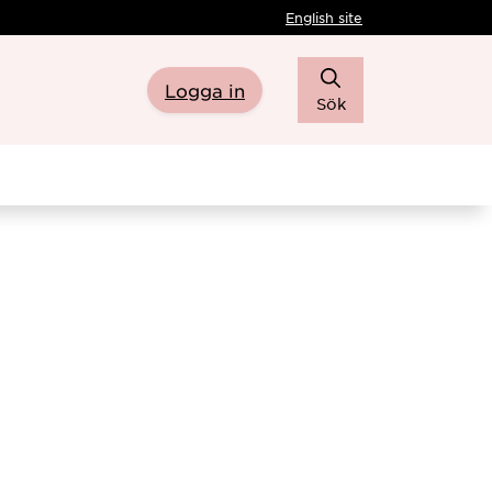
English site
Logga in
Sök