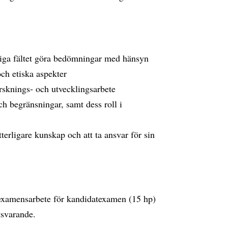
liga fältet göra bedömningar med hänsyn
och etiska aspekter
rsknings- och utvecklingsarbete
h begränsningar, samt dess roll i
tterligare kunskap och att ta ansvar för sin
 examensarbete för kandidatexamen (15 hp)
tsvarande.