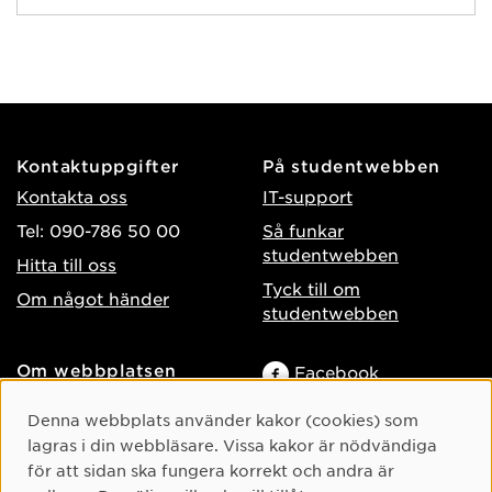
Kontaktuppgifter
På studentwebben
Kontakta oss
IT-support
Tel: 090-786 50 00
Så funkar
studentwebben
Hitta till oss
Tyck till om
Om något händer
studentwebben
Om webbplatsen
Facebook
Tillgänglighet på umu.se
Instagram
Cookie-samtycke
Denna webbplats använder kakor (cookies) som
Behandling av
lagras i din webbläsare. Vissa kakor är nödvändiga
TikTok
personuppgifter
för att sidan ska fungera korrekt och andra är
Youtube