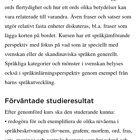
ords flertydighet och hur ett ords olika betydelser kan
vara relaterade till varandra. Även fraser och satser som
utgör relativt fasta enheter diskuteras, bl.a. fraser som
lägga korten på bordet. Kursen har ett språkjämförande
perspektiv med fokus på vad som är speciellt med
svenskan eller de skandinaviska språken generellt.
Språkliga kategorier och mönster i svenskan belyses
också i språkinlärningsperspektiv genom exempel från
barns språkutveckling.
Förväntade studieresultat
Efter genomförd kurs ska den studerande kunna:
• redogöra för och exemplifiera de olika nivåerna i
språkbeskrivningen (fo¬nem, grafem; morfem, ord, fras,
sats, mening) och centrala begrepp som huvudord och