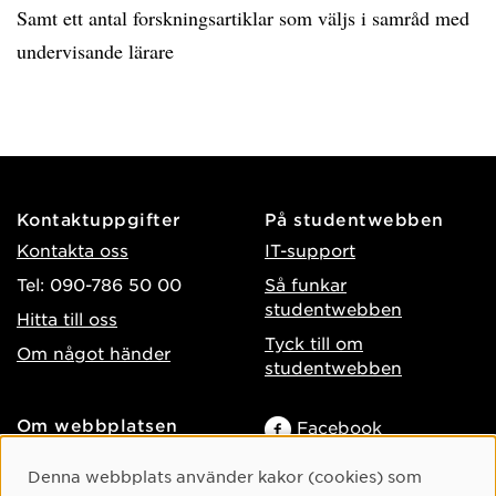
Samt ett antal forskningsartiklar som väljs i samråd med
undervisande lärare
Kontaktuppgifter
På studentwebben
Kontakta oss
IT-support
Tel: 090-786 50 00
Så funkar
studentwebben
Hitta till oss
Tyck till om
Om något händer
studentwebben
Om webbplatsen
Facebook
Tillgänglighet på umu.se
Instagram
Cookie-samtycke
Denna webbplats använder kakor (cookies) som
Behandling av