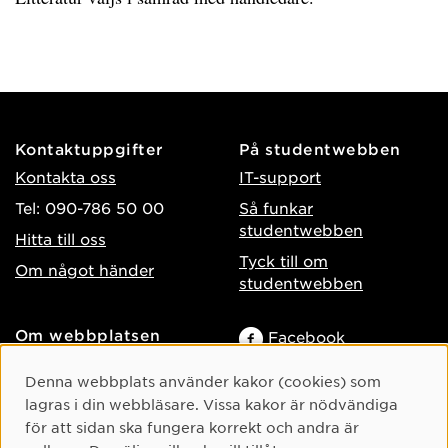
Kontaktuppgifter
På studentwebben
Kontakta oss
IT-support
Tel: 090-786 50 00
Så funkar
studentwebben
Hitta till oss
Tyck till om
Om något händer
studentwebben
Om webbplatsen
Facebook
Tillgänglighet på umu.se
Instagram
Cookie-samtycke
Denna webbplats använder kakor (cookies) som
Behandling av
TikTok
lagras i din webbläsare. Vissa kakor är nödvändiga
personuppgifter
för att sidan ska fungera korrekt och andra är
Youtube
Hantera kakor