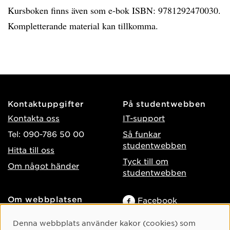
Kursboken finns även som e-bok ISBN: 9781292470030.
Kompletterande material kan tillkomma.
Kontaktuppgifter
På studentwebben
Kontakta oss
IT-support
Tel: 090-786 50 00
Så funkar
studentwebben
Hitta till oss
Tyck till om
Om något händer
studentwebben
Om webbplatsen
Facebook
Tillgänglighet på umu.se
Instagram
Cookie-samtycke
Denna webbplats använder kakor (cookies) som
Behandling av