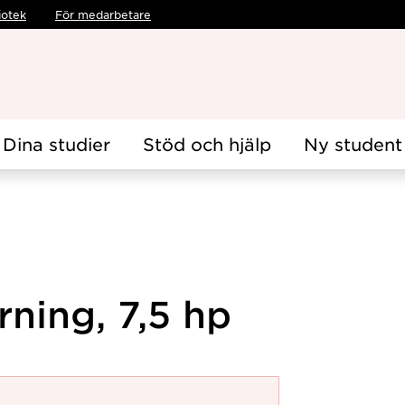
iotek
För medarbetare
Dina studier
Stöd och hjälp
Ny student
ning, 7,5 hp