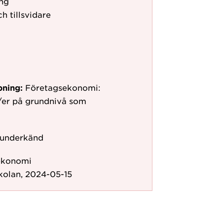
ng
h tillsvidare
pning:
Företagsekonomi:
/er på grundnivå som
 underkänd
ekonomi
kolan, 2024-05-15