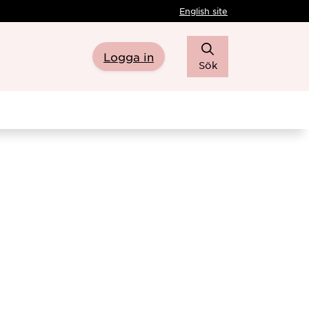
English site
Logga in
Sök