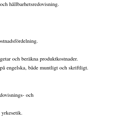
 och hållbarhetsredovisning.
ostnadsfördelning.
dgetar och beräkna produktkostnader.
å engelska, både muntligt och skriftligt.
edovisnings- och
 yrkesetik.