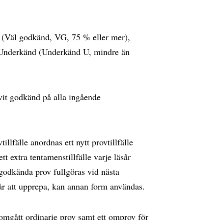
 (Väl godkänd, VG, 75 % eller mer),
Underkänd (Underkänd U, mindre än
vit godkänd på alla ingående
llfälle anordnas ett nytt provtillfälle
t extra tentamenstillfälle varje läsår
 godkända prov fullgöras vid nästa
går att upprepa, kan annan form användas.
omgått ordinarie prov samt ett omprov för