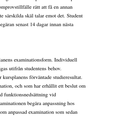
omprovstillfälle rätt att få en annan
te särskilda skäl talar emot det. Student
begäran senast 14 dagar innan nästa
lanens examinationsform. Individuell
gas utifrån studentens behov.
kursplanens förväntade studieresultat.
tion, och som har erhållit ett beslut om
ed funktionsnedsättning vid
xaminationen begära anpassning hos
ar om anpassad examination som sedan