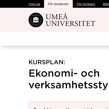
Umu.se
För studenter
För forskare
Bibl
Hoppa direkt till innehållet
KURSPLAN:
Ekonomi- och
verksamhetsstyr