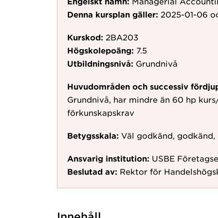
Engelskt namn:
Managerial Accounti
Denna kursplan gäller:
2025-01-06
oc
Kurskod:
2BA203
Högskolepoäng:
7.5
Utbildningsnivå:
Grundnivå
Huvudområden och successiv fördju
Grundnivå, har mindre än 60 hp kurs
förkunskapskrav
Betygsskala:
Väl godkänd, godkänd,
Ansvarig institution:
USBE Företags
Beslutad av:
Rektor för Handelshögs
Innehåll