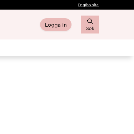
English site
Logga in
Sök