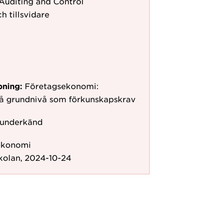
 Auditing and Control
h tillsvidare
pning:
Företagsekonomi:
på grundnivå som förkunskapskrav
 underkänd
ekonomi
kolan, 2024-10-24