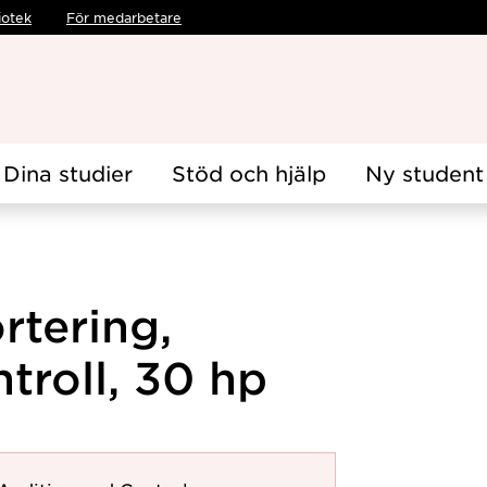
iotek
För medarbetare
Dina studier
Stöd och hjälp
Ny student
rtering,
troll, 30 hp