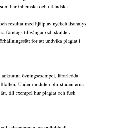
ag som har inhemska och utländska
 och resultat med hjälp av nyckeltalsanalys.
a företags tillgångar och skulder.
rhållningssätt för att undvika plagiat i
t anknutna övningsexempel, lärarledda
illfällen. Under modulen blir studenterna
ätt, till exempel hur plagiat och fusk
uell salstentamen, en individuell