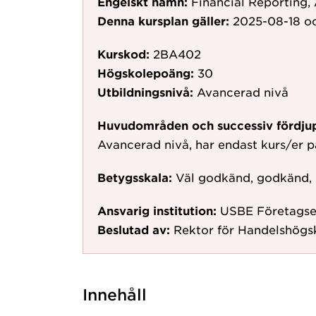
Engelskt namn:
Financial Reporting,
Denna kursplan gäller:
2025-08-18
oc
Kurskod:
2BA402
Högskolepoäng:
30
Utbildningsnivå:
Avancerad nivå
Huvudområden och successiv fördju
Avancerad nivå, har endast kurs/er 
Betygsskala:
Väl godkänd, godkänd,
Ansvarig institution:
USBE Företags
Beslutad av:
Rektor för Handelshögs
Innehåll