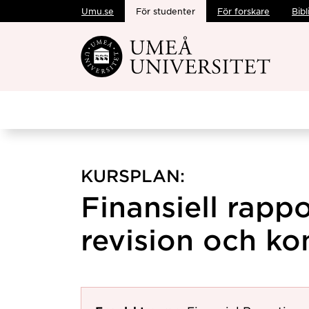
Umu.se
För studenter
För forskare
Bibl
Hoppa direkt till innehållet
KURSPLAN:
Finansiell rappo
revision och kon