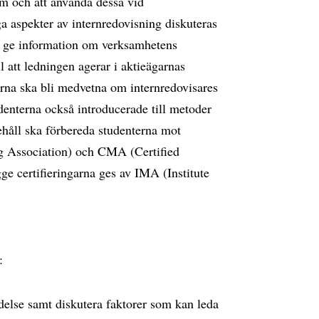
em och att använda dessa vid
a aspekter av internredovisning diskuteras
a ge information om verksamhetens
l att ledningen agerar i aktieägarnas
terna ska bli medvetna om internredovisares
denterna också introducerade till metoder
nehåll ska förbereda studenterna mot
 Association) och CMA (Certified
e certifieringarna ges av IMA (Institute
:
delse samt diskutera faktorer som kan leda