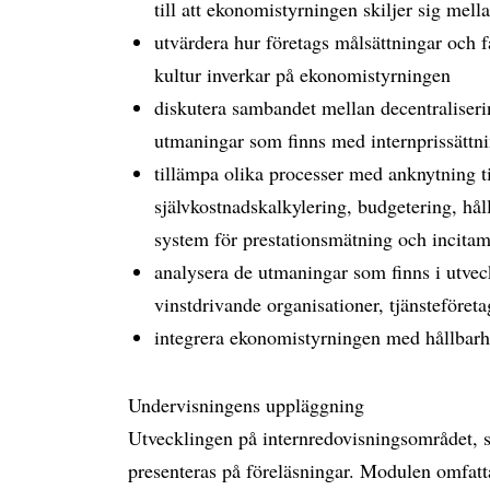
till att ekonomistyrningen skiljer sig mell
utvärdera hur företags målsättningar och f
kultur inverkar på ekonomistyrningen
diskutera sambandet mellan decentraliser
utmaningar som finns med internprissättn
tillämpa olika processer med anknytning ti
självkostnadskalkylering, budgetering, hål
system för prestationsmätning och incita
analysera de utmaningar som finns i utvec
vinstdrivande organisationer, tjänsteföret
integrera ekonomistyrningen med hållbarh
Undervisningens uppläggning
Utvecklingen på internredovisningsområdet, s
presenteras på föreläsningar. Modulen omfattar 