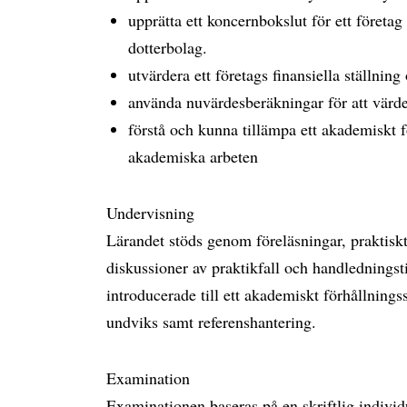
upprätta ett koncernbokslut för ett föret
dotterbolag.
utvärdera ett företags finansiella ställning
använda nuvärdesberäkningar för att värder
förstå och kunna tillämpa ett akademiskt fö
akademiska arbeten
Undervisning
Lärandet stöds genom föreläsningar, praktisk
diskussioner av praktikfall och handledningst
introducerade till ett akademiskt förhållningss
undviks samt referenshantering.
Examination
Examinationen baseras på en skriftlig individ