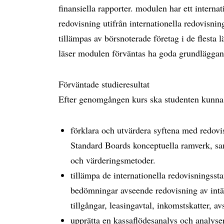
finansiella rapporter. modulen har ett interna
redovisning utifrån internationella redovisni
tillämpas av börsnoterade företag i de flesta 
läser modulen förväntas ha goda grundläggan
Förväntade studieresultat
Efter genomgången kurs ska studenten kunna
förklara och utvärdera syftena med redovi
Standard Boards konceptuella ramverk, sa
och värderingsmetoder.
tillämpa de internationella redovisningssta
bedömningar avseende redovisning av intäk
tillgångar, leasingavtal, inkomstskatter, av
upprätta en kassaflödesanalys och analyser