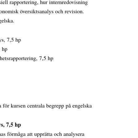
siell rapportering, hur internredovisning
konomisk översiktsanalys och revision.
gelska.
ys, 7,5 hp
5 hp
hetsrapportering, 7,5 hp
 för kursen centrala begrepp på engelska
s, 7,5 hp
nas förmåga att upprätta och analysera