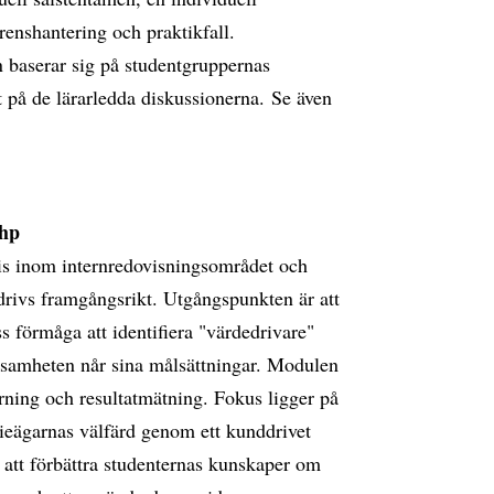
enshantering och praktikfall.
 baserar sig på studentgruppernas
t på de lärarledda diskussionerna. Se även
 hp
tis inom internredovisningsområdet och
 drivs framgångsrikt. Utgångspunkten är att
s förmåga att identifiera "värdedrivare"
erksamheten når sina målsättningar. Modulen
rning och resultatmätning. Fokus ligger på
tieägarnas välfärd genom ett kunddrivet
 att förbättra studenternas kunskaper om