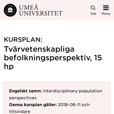
Hoppa direkt till innehållet
Sök
Meny
KURSPLAN:
Tvärvetenskapliga
befolkningsperspektiv, 15
hp
Engelskt namn:
Interdisciplinary population
perspectives
Denna kursplan gäller:
2018-06-11
och
tillsvidare