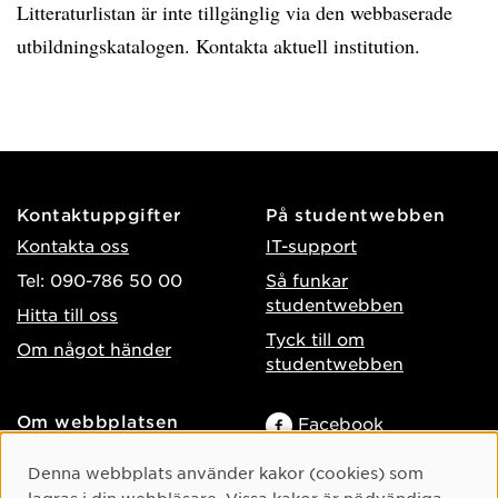
Litteraturlistan är inte tillgänglig via den webbaserade
utbildningskatalogen. Kontakta aktuell institution.
Kontaktuppgifter
På studentwebben
Kontakta oss
IT-support
Tel: 090-786 50 00
Så funkar
studentwebben
Hitta till oss
Tyck till om
Om något händer
studentwebben
Om webbplatsen
Facebook
Tillgänglighet på umu.se
Instagram
Cookie-samtycke
Denna webbplats använder kakor (cookies) som
Behandling av