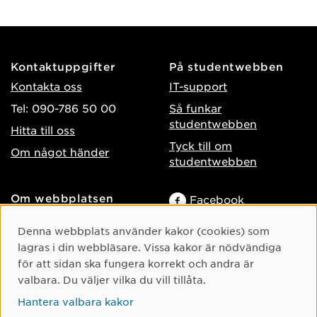
Kontaktuppgifter
På studentwebben
Kontakta oss
IT-support
Tel: 090-786 50 00
Så funkar
studentwebben
Hitta till oss
Tyck till om
Om något händer
studentwebben
Om webbplatsen
Facebook
Tillgänglighet på umu.se
Instagram
Cookie-samtycke
Denna webbplats använder kakor (cookies) som
Behandling av
TikTok
lagras i din webbläsare. Vissa kakor är nödvändiga
personuppgifter
för att sidan ska fungera korrekt och andra är
Youtube
Hantera kakor
valbara. Du väljer vilka du vill tillåta.
LinkedIn
Hantera valbara kakor