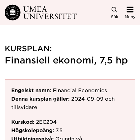
Hoppa direkt till innehållet
Sök
Meny
KURSPLAN:
Finansiell ekonomi, 7,5 hp
Engelskt namn:
Financial Economics
Denna kursplan gäller:
2024-09-09
och
tillsvidare
Kurskod:
2EC204
Högskolepoäng:
7.5
Utbildningsnivå:
Grundnivå