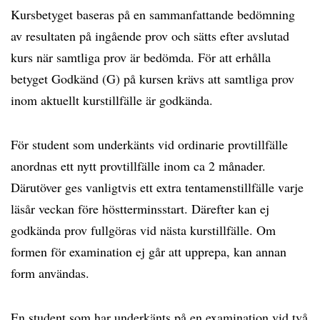
Kursbetyget baseras på en sammanfattande bedömning
av resultaten på ingående prov och sätts efter avslutad
kurs när samtliga prov är bedömda. För att erhålla
betyget Godkänd (G) på kursen krävs att samtliga prov
inom aktuellt kurstillfälle är godkända.
För student som underkänts vid ordinarie provtillfälle
anordnas ett nytt provtillfälle inom ca 2 månader.
Därutöver ges vanligtvis ett extra tentamenstillfälle varje
läsår veckan före höstterminsstart. Därefter kan ej
godkända prov fullgöras vid nästa kurstillfälle. Om
formen för examination ej går att upprepa, kan annan
form användas.
En student som har underkänts på en examination vid två